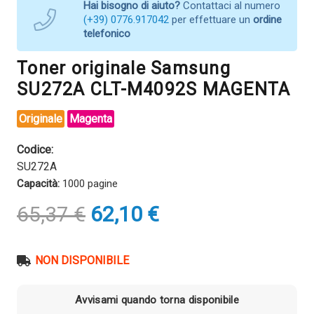
Hai bisogno di aiuto?
Contattaci al numero
(+39) 0776.917042
per effettuare un
ordine
telefonico
Toner originale Samsung
SU272A CLT-M4092S MAGENTA
Originale
Magenta
Codice:
SU272A
Capacità:
1000 pagine
Il
Il
65,37
€
62,10
€
prezzo
prezzo
originale
attuale
era:
è:
NON DISPONIBILE
65,37 €.
62,10 €.
Avvisami quando torna disponibile