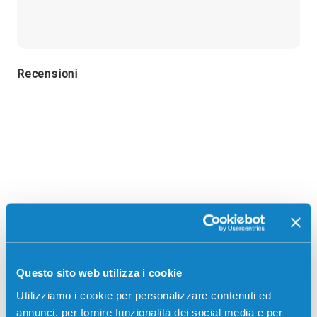
Recensioni
Questo sito web utilizza i cookie
Utilizziamo i cookie per personalizzare contenuti ed
annunci, per fornire funzionalità dei social media e per
Stampanti compatibili