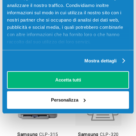
analizzare il nostro traffico. Condividiamo inoltre
informazioni sul modo in cui utilizza il nostro sito con i
nostri partner che si occupano di analisi dei dati web,
pubblicità e social media, i quali potrebbero combinarle
con altre informazioni che ha fornito loro o che hanno
raccolto dal suo utilizzo dei loro servizi.
Mostra dettagli
Samsung
CLP-310
Samsung
CLP-310N
Accetta tutti
Personalizza
Samsung
CLP-315
Samsung
CLP-320