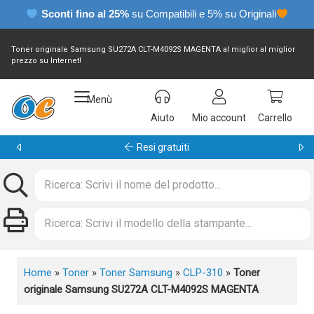
Sconti fino al 25%
su Compatibili e 5% su Originali
Toner originale Samsung SU272A CLT-M4092S MAGENTA al miglior al miglior
prezzo su Internet!
Menù
Aiuto
Mio account
Carrello
Garanzia 24 mesi
Home
»
Toner
»
Toner Samsung
»
CLP-310
»
Toner
originale Samsung SU272A CLT-M4092S MAGENTA