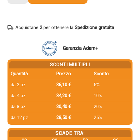
compatibile
Sharp
AR168T
NERO
Acquistane
2
per ottenere la
Spedizione gratuita
quantità
Garanzia Adam+
SCONTI MULTIPLI
Quantità
Prezzo
Sconto
da 2 pz.
36,10 €
5%
da 4 pz.
34,20 €
10%
da 8 pz.
30,40 €
20%
da 12 pz.
28,50 €
25%
SCADE TRA: