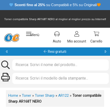
Sconti fino al 25%
su Compatibili e 5% su Originali
Toner compatibile Sharp AR168T NERO al miglior al miglior prezzo su Internet!
Menù
Aiuto
Mio account
Carrello
Garanzia 24 mesi
Home
»
Toner
»
Toner Sharp
»
AR122
»
Toner compatibile
Sharp AR168T NERO