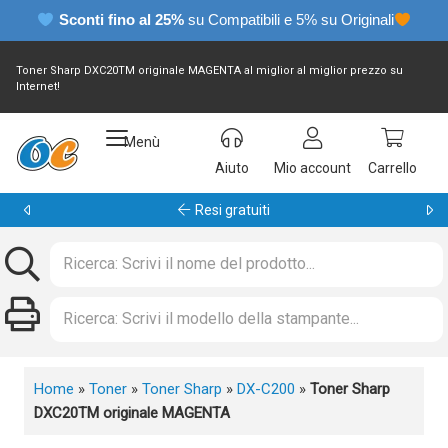
Sconti fino al 25%
su Compatibili e 5% su Originali
Toner Sharp DXC20TM originale MAGENTA al miglior al miglior prezzo su
Internet!
Menù
Aiuto
Mio account
Carrello
Resi gratuiti
Home
»
Toner
»
Toner Sharp
»
DX-C200
»
Toner Sharp
DXC20TM originale MAGENTA