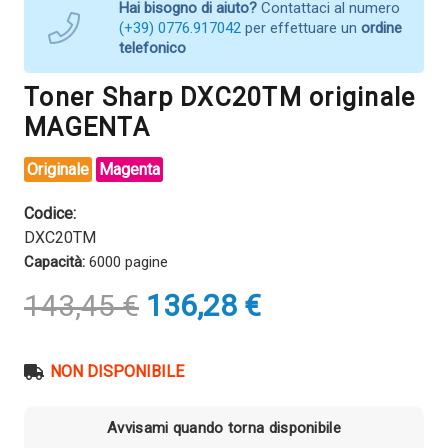
Hai bisogno di aiuto?
Contattaci al numero
(+39) 0776.917042
per effettuare un
ordine
telefonico
Toner Sharp DXC20TM originale
MAGENTA
Originale
Magenta
Codice:
DXC20TM
Capacità:
6000 pagine
Il
Il
143,45
€
136,28
€
prezzo
prezzo
originale
attuale
era:
è:
NON DISPONIBILE
143,45 €.
136,28 €.
Avvisami quando torna disponibile