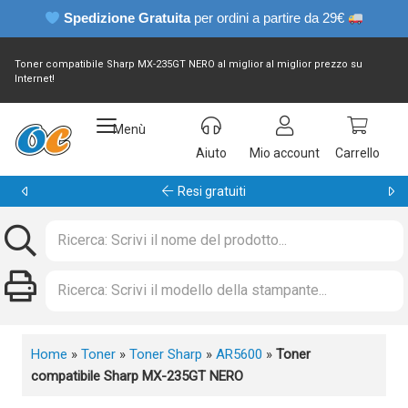
Spedizione Gratuita
per ordini a partire da 29€
Toner compatibile Sharp MX-235GT NERO al miglior al miglior prezzo su
Internet!
Menù
Aiuto
Mio account
Carrello
Resi gratuiti
Home
»
Toner
»
Toner Sharp
»
AR5600
»
Toner
compatibile Sharp MX-235GT NERO