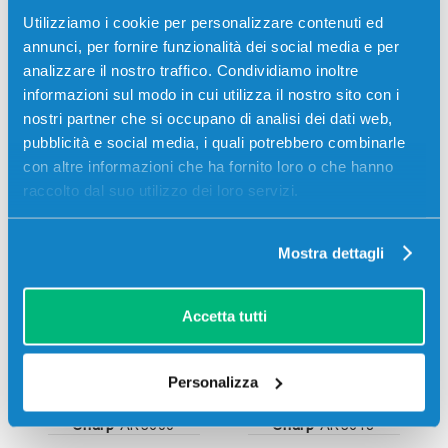
Utilizziamo i cookie per personalizzare contenuti ed
annunci, per fornire funzionalità dei social media e per
analizzare il nostro traffico. Condividiamo inoltre
informazioni sul modo in cui utilizza il nostro sito con i
nostri partner che si occupano di analisi dei dati web,
pubblicità e social media, i quali potrebbero combinarle
con altre informazioni che ha fornito loro o che hanno
raccolto dal suo utilizzo dei loro servizi.
Stampanti compatibili
Mostra dettagli
Accetta tutti
Personalizza
Sharp
AR5600
Sharp
AR5618