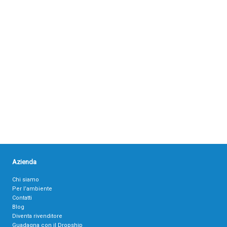
Azienda
Chi siamo
Per l’ambiente
Contatti
Blog
Diventa rivenditore
Guadagna con il Dropship