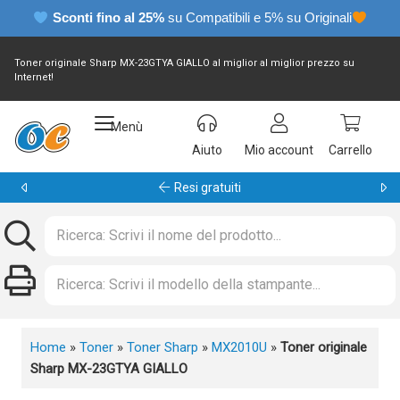
Sconti fino al 25%
su Compatibili e 5% su Originali
Toner originale Sharp MX-23GTYA GIALLO al miglior al miglior prezzo su
Internet!
Menù
Aiuto
Mio account
Carrello
Garanzia 24 mesi
Home
»
Toner
»
Toner Sharp
»
MX2010U
»
Toner originale
Sharp MX-23GTYA GIALLO