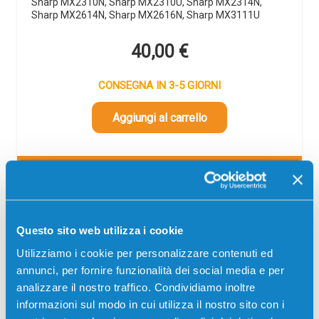
Sharp MX2310N, Sharp MX2310U, Sharp MX2314N,
Sharp MX2614N, Sharp MX2616N, Sharp MX3111U
40,00
€
CONSEGNA IN 3-5 GIORNI
Aggiungi al carrello
SCADE TRA:
00
09
34
09
giorni
ore
min
sec
Più acquisti, più risparmi:
Visita la pagina prodotto per
Questo sito web utilizza i cookie
visualizzare l'offerta
Utilizziamo i cookie per personalizzare contenuti ed
annunci, per fornire funzionalità dei social media e per
Descrizione
analizzare il nostro traffico. Condividiamo inoltre
informazioni sul modo in cui utilizza il nostro sito con i