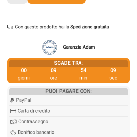
originale
Sharp
MX-
23GTYA
Con questo prodotto hai la
Spedizione gratuita
GIALLO
quantità
Garanzia Adam
SCADE TRA:
00
09
54
09
giorni
ore
min
sec
PUOI PAGARE CON:
PayPal
Carta di credito
Contrassegno
Bonifico bancario