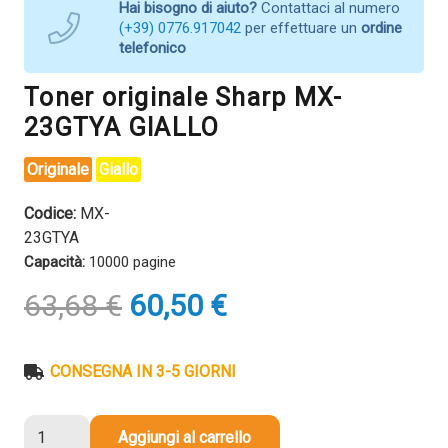
Hai bisogno di aiuto?
Contattaci al numero
(+39) 0776.917042
per effettuare un
ordine
telefonico
Toner originale Sharp MX-
23GTYA GIALLO
Originale
Giallo
Codice:
MX-
23GTYA
Capacità:
10000 pagine
Il
Il
63,68
€
60,50
€
prezzo
prezzo
originale
attuale
era:
è:
CONSEGNA IN 3-5 GIORNI
63,68 €.
60,50 €.
Toner
Aggiungi al carrello