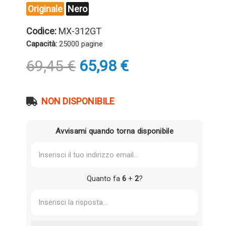
Originale
Nero
Codice:
MX-312GT
Capacità:
25000 pagine
Il
Il
69,45
€
65,98
€
prezzo
prezzo
originale
attuale
era:
è:
NON DISPONIBILE
69,45 €.
65,98 €.
Avvisami quando torna disponibile
Quanto fa
6
+
2
?