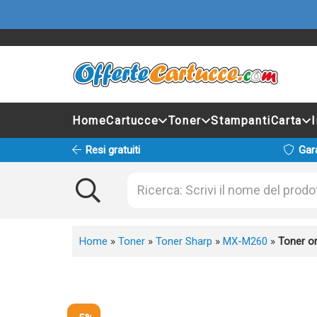
Home
Cartucce
Toner
Stampanti
Carta
Resi gratuiti
Gar
Home
»
Toner
»
Toner Sharp
»
MX-M260
»
Toner o