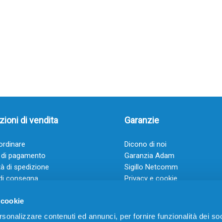
ioni di vendita
Garanzie
rdinare
Dicono di noi
 di pagamento
Garanzia Adam
à di spedizione
Sigillo Netcomm
di consegna
Privacy e cookie
 e condizioni
FAQ: Domande frequenti
 cookie
rsonalizzare contenuti ed annunci, per fornire funzionalità dei soc