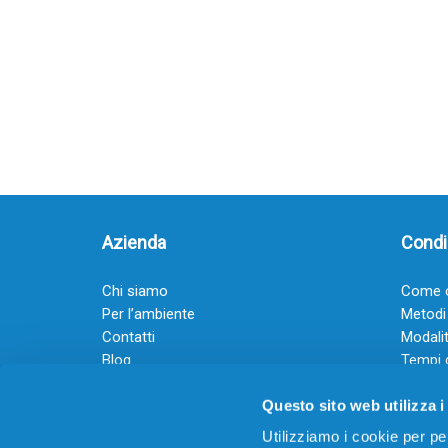
Azienda
Condiz
Chi siamo
Come o
Per l’ambiente
Metodi
Contatti
Modalit
Blog
Tempi 
Diventa rivenditore
Termini
Questo sito web utilizza i
Guadagna con il Dropship
Black Friday 2025
Utilizziamo i cookie per pe