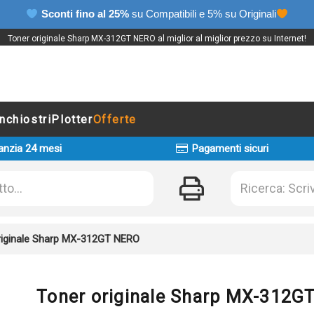
Sconti fino al 25%
su Compatibili e 5% su Originali
Toner originale Sharp MX-312GT NERO al miglior al miglior prezzo su Internet!
Inchiostri
Plotter
Offerte
anzia 24 mesi
Pagamenti sicuri
riginale Sharp MX-312GT NERO
Toner originale Sharp MX-312G