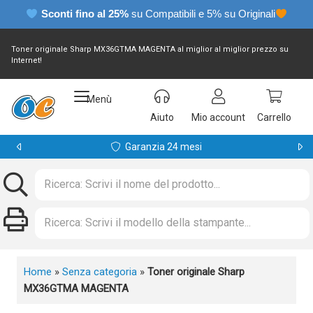
Sconti fino al 25%
su Compatibili e 5% su Originali
Toner originale Sharp MX36GTMA MAGENTA al miglior al miglior prezzo su
Internet!
Menù
Aiuto
Mio account
Carrello
Pagamenti sicuri
Home
»
Senza categoria
»
Toner originale Sharp
MX36GTMA MAGENTA