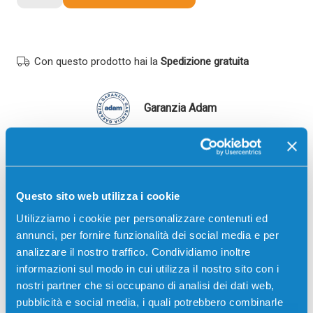
originale
Sharp
MX36GTMA
MAGENTA
Con questo prodotto hai la
Spedizione gratuita
quantità
Garanzia Adam
PUOI PAGARE CON:
PayPal
Carta di credito
Questo sito web utilizza i cookie
Contrassegno
Utilizziamo i cookie per personalizzare contenuti ed
annunci, per fornire funzionalità dei social media e per
Bonifico bancario
analizzare il nostro traffico. Condividiamo inoltre
informazioni sul modo in cui utilizza il nostro sito con i
nostri partner che si occupano di analisi dei dati web,
pubblicità e social media, i quali potrebbero combinarle
Descrizione