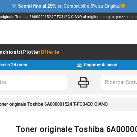
Sconti fino al 25%
su Compatibili e 5% su Originali
originale Toshiba 6A000001524 T-FC34EC CIANO al miglior al miglior prezzo su In
Inchiostri
Plotter
Offerte
anzia 24 mesi
Pagamenti sicuri
oner originale Toshiba 6A000001524 T-FC34EC CIANO
Toner originale Toshiba 6A000