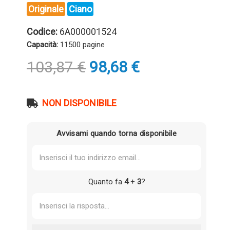
Originale
Ciano
Codice:
6A000001524
Capacità:
11500 pagine
Il
Il
103,87
€
98,68
€
prezzo
prezzo
originale
attuale
era:
è:
NON DISPONIBILE
103,87 €.
98,68 €.
Avvisami quando torna disponibile
Quanto fa
4
+
3
?