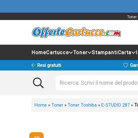
Toner 
Home
Cartucce
Toner
Stampanti
Carta
Resi gratuiti
Gar
Home
»
Toner
»
Toner Toshiba
»
E-STUDIO 287
»
T