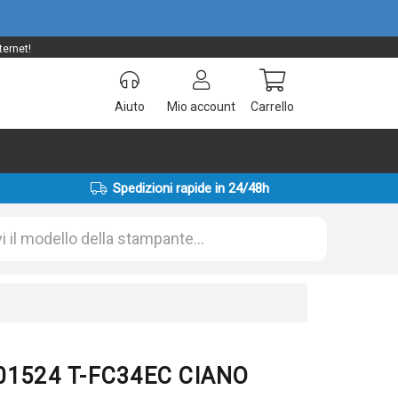
ternet!
Aiuto
Mio account
Carrello
Spedizioni rapide in 24/48h
001524 T-FC34EC CIANO