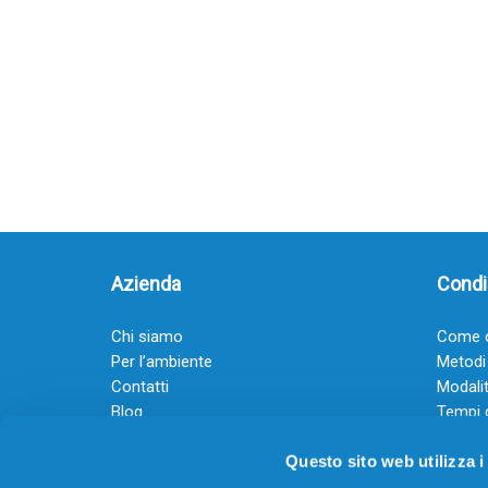
Azienda
Condiz
Chi siamo
Come o
Per l’ambiente
Metodi
Contatti
Modalit
Blog
Tempi 
Diventa rivenditore
Termini
Questo sito web utilizza i
Guadagna con il Dropship
Black Friday 2025