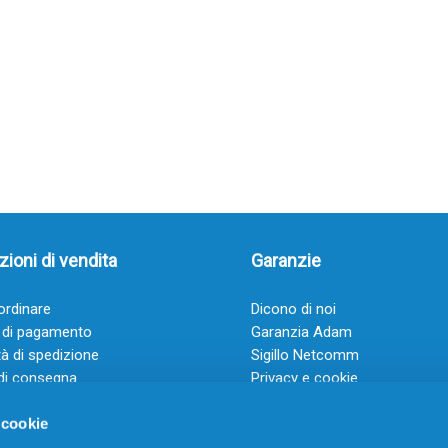
ioni di vendita
Garanzie
rdinare
Dicono di noi
 di pagamento
Garanzia Adam
à di spedizione
Sigillo Netcomm
di consegna
Privacy e cookie
 e condizioni
FAQ: Domande frequenti
 cookie