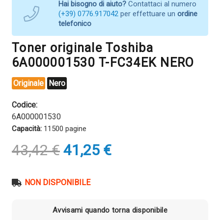
Hai bisogno di aiuto?
Contattaci al numero
(+39) 0776.917042
per effettuare un
ordine
telefonico
Toner originale Toshiba
6A000001530 T-FC34EK NERO
Originale
Nero
Codice:
6A000001530
Capacità:
11500 pagine
Il
Il
43,42
€
41,25
€
prezzo
prezzo
originale
attuale
era:
è:
NON DISPONIBILE
43,42 €.
41,25 €.
Avvisami quando torna disponibile