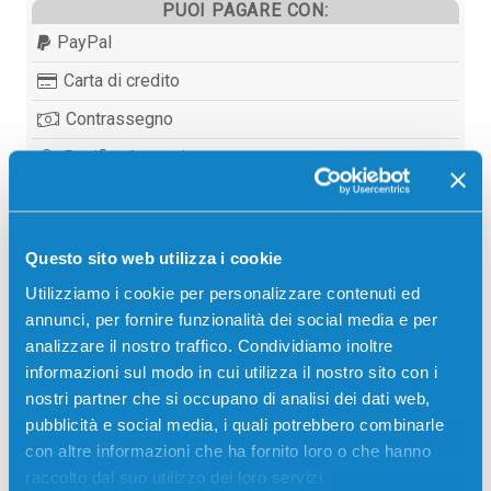
PUOI PAGARE CON:
PayPal
Carta di credito
Contrassegno
Bonifico bancario
Questo sito web utilizza i cookie
Descrizione
Utilizziamo i cookie per personalizzare contenuti ed
annunci, per fornire funzionalità dei social media e per
Toner originale Toshiba 6A000001530 T-FC34EK
analizzare il nostro traffico. Condividiamo inoltre
NERO 11500 pagine per Stampanti: Toshiba E-
informazioni sul modo in cui utilizza il nostro sito con i
STUDIO 287, Toshiba E-STUDIO 347, Toshiba E-
nostri partner che si occupano di analisi dei dati web,
STUDIO 407CS
pubblicità e social media, i quali potrebbero combinarle
con altre informazioni che ha fornito loro o che hanno
raccolto dal suo utilizzo dei loro servizi.