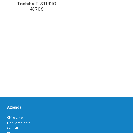
Toshiba
E-STUDIO
407CS
Azienda
Chi siamo
Per l’ambiente
Contatti