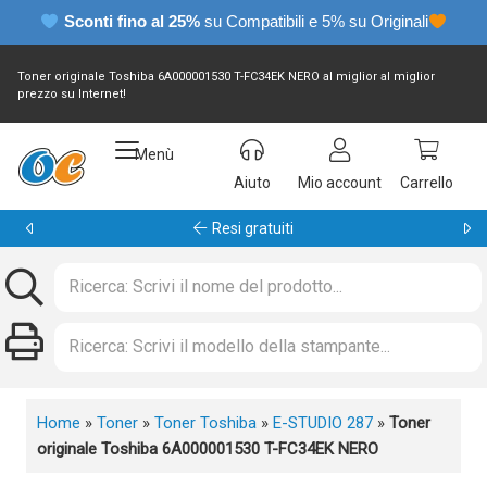
Sconti fino al 25%
su Compatibili e 5% su Originali
Toner originale Toshiba 6A000001530 T-FC34EK NERO al miglior al miglior
prezzo su Internet!
Menù
Aiuto
Mio account
Carrello
Garanzia 24 mesi
Home
»
Toner
»
Toner Toshiba
»
E-STUDIO 287
»
Toner
originale Toshiba 6A000001530 T-FC34EK NERO