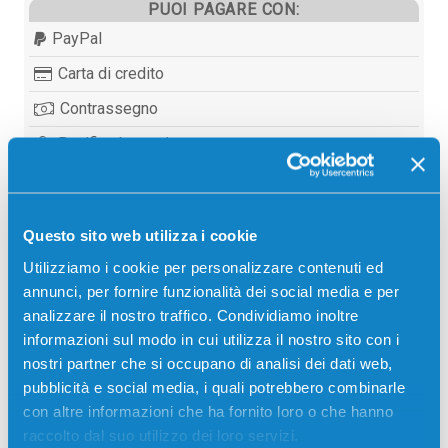
PUOI PAGARE CON:
PayPal
Carta di credito
Contrassegno
Bonifico bancario
Questo sito web utilizza i cookie
Descrizione
Utilizziamo i cookie per personalizzare contenuti ed
annunci, per fornire funzionalità dei social media e per
Toner originale Toshiba 6A000001770 T-FC34EY
analizzare il nostro traffico. Condividiamo inoltre
GIALLO 11000 pagine per Stampanti: Toshiba E-
informazioni sul modo in cui utilizza il nostro sito con i
STUDIO 287, Toshiba E-STUDIO 347, Toshiba E-
nostri partner che si occupano di analisi dei dati web,
STUDIO 407CS
pubblicità e social media, i quali potrebbero combinarle
con altre informazioni che ha fornito loro o che hanno
raccolto dal suo utilizzo dei loro servizi.