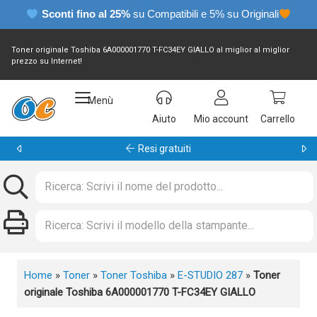
Sconti fino al 25%
su Compatibili e 5% su Originali
Toner originale Toshiba 6A000001770 T-FC34EY GIALLO al miglior al miglior
prezzo su Internet!
Menù
Aiuto
Mio account
Carrello
Resi gratuiti
Home
»
Toner
»
Toner Toshiba
»
E-STUDIO 287
»
Toner
originale Toshiba 6A000001770 T-FC34EY GIALLO