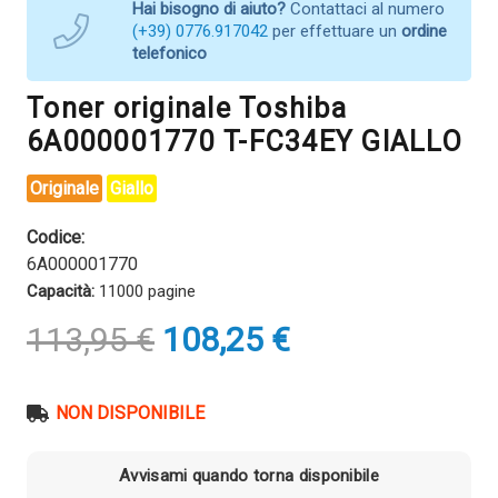
Hai bisogno di aiuto?
Contattaci al numero
(+39) 0776.917042
per effettuare un
ordine
telefonico
Toner originale Toshiba
6A000001770 T-FC34EY GIALLO
Originale
Giallo
Codice:
6A000001770
Capacità:
11000 pagine
Il
Il
113,95
€
108,25
€
prezzo
prezzo
originale
attuale
era:
è:
NON DISPONIBILE
113,95 €.
108,25 €.
Avvisami quando torna disponibile