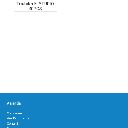
Toshiba
E-STUDIO
407CS
Azienda
Chi siamo
Per l’ambiente
Contatti