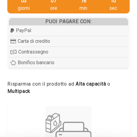
03
07
16
09
giorni
ore
min
sec
PUOI PAGARE CON:
PayPal
Carta di credito
Contrassegno
Bonifico bancario
Risparmia con il prodotto ad
Alta capacità
o
Multipack