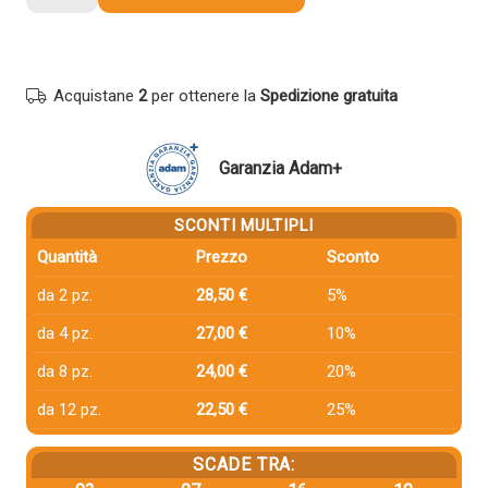
compatibile
Toshiba
6AG00006405
T2802E
Acquistane
2
per ottenere la
Spedizione gratuita
NERO
quantità
Garanzia Adam+
SCONTI MULTIPLI
Quantità
Prezzo
Sconto
da 2 pz.
28,50 €
5%
da 4 pz.
27,00 €
10%
da 8 pz.
24,00 €
20%
da 12 pz.
22,50 €
25%
SCADE TRA: