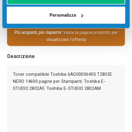
SCADE TRA:
Personalizza
03
07
16
09
giorni
ore
min
sec
Più acquisti, più risparmi:
Visita la pagina prodotto per
visualizzare l'offerta
Descrizione
Toner compatibile Toshiba 6AG00006405 T2802E
NERO 14600 pagine per Stampanti: Toshiba E-
STUDIO 2802AF, Toshiba E-STUDIO 2802AM