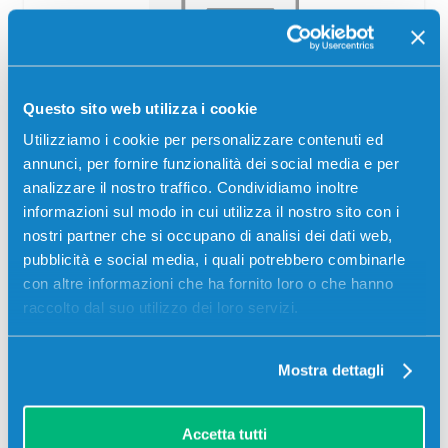
Toner compatibile Toshiba
Questo sito web utilizza i cookie
6AG00007240 T2309E NERO
Utilizziamo i cookie per personalizzare contenuti ed
Compatibile
Nero
annunci, per fornire funzionalità dei social media e per
Codice:
6AG00007240.C
analizzare il nostro traffico. Condividiamo inoltre
informazioni sul modo in cui utilizza il nostro sito con i
Toner compatibile Toshiba 6AG00007240 T2309E NERO
17500 pagine per Stampanti: Toshiba E-STUDIO 2303,
nostri partner che si occupano di analisi dei dati web,
Toshiba E-STUDIO 2309, Toshiba E-STUDIO 2309A,
pubblicità e social media, i quali potrebbero combinarle
Toshiba E-STUDIO 2803, Toshiba E-STUDIO 2809S
con altre informazioni che ha fornito loro o che hanno
raccolto dal suo utilizzo dei loro servizi.
30,00
€
CONSEGNA IN 3-5 GIORNI
Mostra dettagli
Aggiungi al carrello
Accetta tutti