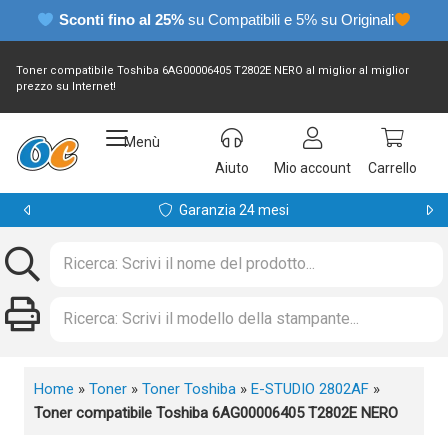
Sconti fino al 25%
su Compatibili e 5% su Originali
Toner compatibile Toshiba 6AG00006405 T2802E NERO al miglior al miglior
prezzo su Internet!
Menù
Aiuto
Mio account
Carrello
Garanzia 24 mesi
Home
»
Toner
»
Toner Toshiba
»
E-STUDIO 2802AF
»
Toner compatibile Toshiba 6AG00006405 T2802E NERO