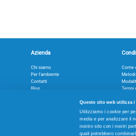
Azienda
Condiz
Chi siamo
Come o
Per l’ambiente
Metodi
Contatti
Modalit
Blog
Tempi 
Diventa rivenditore
Termini
Questo sito web utilizza i
Guadagna con il Dropship
Black Friday 2025
Utilizziamo i cookie per pe
media e per analizzare il no
nostro sito con i nostri par
quali potrebbero combinarl