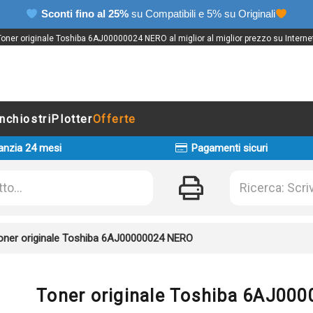
Sconti fino al 25%
su Compatibili e 5% su Originali
Toner originale Toshiba 6AJ00000024 NERO al miglior al miglior prezzo su Internet
Inchiostri
Plotter
Offerte
anzia 24 mesi
Pagamenti sicuri
oner originale Toshiba 6AJ00000024 NERO
Toner originale Toshiba 6AJ00