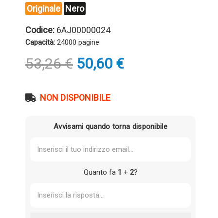
Originale
Nero
Codice:
6AJ00000024
Capacità:
24000 pagine
Il
Il
53,26
€
50,60
€
prezzo
prezzo
originale
attuale
era:
è:
NON DISPONIBILE
53,26 €.
50,60 €.
Avvisami quando torna disponibile
Quanto fa
1
+
2
?