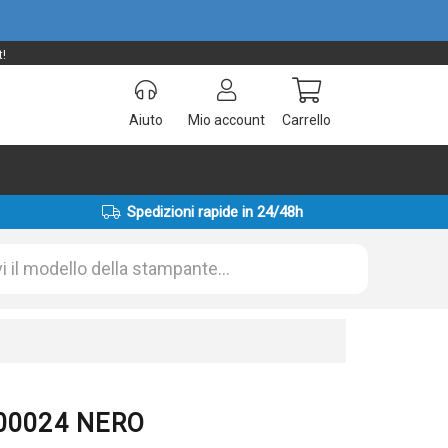
!
Aiuto
Mio account
Carrello
Spedizioni rapide in 24/48h
000024 NERO