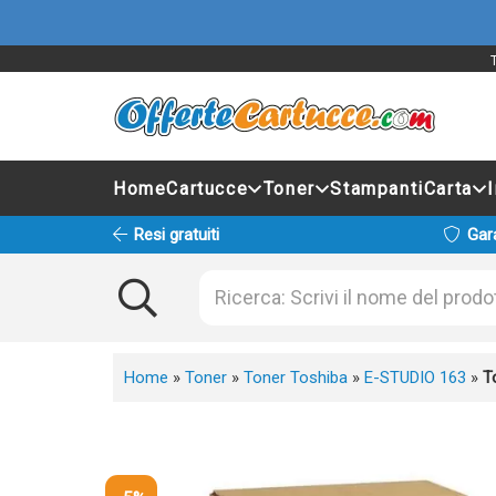
Home
Cartucce
Toner
Stampanti
Carta
Resi gratuiti
Gar
Home
»
Toner
»
Toner Toshiba
»
E-STUDIO 163
»
T