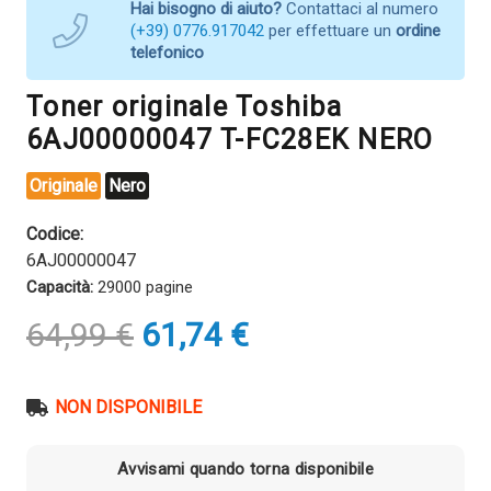
Hai bisogno di aiuto?
Contattaci al numero
(+39) 0776.917042
per effettuare un
ordine
telefonico
Toner originale Toshiba
6AJ00000047 T-FC28EK NERO
Originale
Nero
Codice:
6AJ00000047
Capacità:
29000 pagine
Il
Il
64,99
€
61,74
€
prezzo
prezzo
originale
attuale
era:
è:
NON DISPONIBILE
64,99 €.
61,74 €.
Avvisami quando torna disponibile