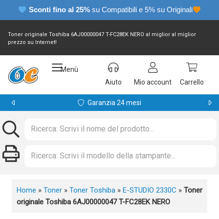
Sconti fino al 25%
su Compatibili e 5% su Originali
Toner originale Toshiba 6AJ00000047 T-FC28EK NERO al miglior al miglior
prezzo su Internet!
Menù
Aiuto
Mio account
Carrello
Garanzia 24 mesi
Home
»
Toner
»
Toner Toshiba
»
E-STUDIO 2330C
»
Toner
originale Toshiba 6AJ00000047 T-FC28EK NERO