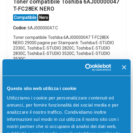
Toner compatibile Toshiba 6AJ00000047
T-FC28EK NERO
Compatibile
Nero
Codice:
6AJ00000047.C
Toner compatibile Toshiba 6AJ00000047 T-FC28EK
NERO 29000 pagine per Stampanti: Toshiba E-STUDIO
2330C, Toshiba E-STUDIO 2820C, Toshiba E-STUDIO
2830C, Toshiba E-STUDIO 3520C, Toshiba E-STUDIO
3530C,…
65,00
€
CONSEGNA IN 24/48 ORE
Questo sito web utilizza i cookie
Utilizziamo i cookie per personalizzare contenuti ed
Aggiungi al carrello
annunci, per fornire funzionalità dei social media e per
analizzare il nostro traffico. Condividiamo inoltre
Spedizione gratuita
informazioni sul modo in cui utilizza il nostro sito con i
nostri partner che si occupano di analisi dei dati web,
SCADE TRA: