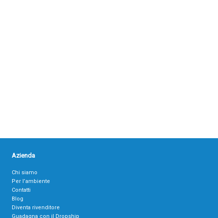
Azienda
Chi siamo
Per l’ambiente
Contatti
Blog
Diventa rivenditore
Guadagna con il Dropship