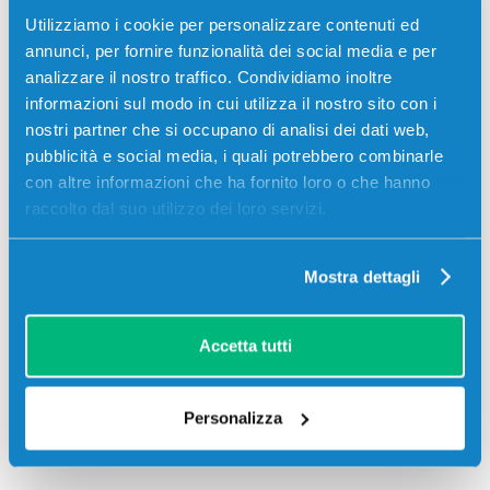
Utilizziamo i cookie per personalizzare contenuti ed
Più acquisti, più risparmi:
Visita la pagina prodotto per
annunci, per fornire funzionalità dei social media e per
visualizzare l'offerta
analizzare il nostro traffico. Condividiamo inoltre
informazioni sul modo in cui utilizza il nostro sito con i
Descrizione
nostri partner che si occupano di analisi dei dati web,
pubblicità e social media, i quali potrebbero combinarle
con altre informazioni che ha fornito loro o che hanno
Toner originale Toshiba 6AJ00000055 T4530E NERO
raccolto dal suo utilizzo dei loro servizi.
30000 pagine per Stampanti: Toshiba E-STUDIO 255,
Toshiba E-STUDIO 305, Toshiba E-STUDIO 305C,
Toshiba E-STUDIO 305CP, Toshiba E-STUDIO 305CS,
Mostra dettagli
Toshiba E-STUDIO 355, Toshiba E-STUDIO 455
Accetta tutti
Personalizza
Recensioni