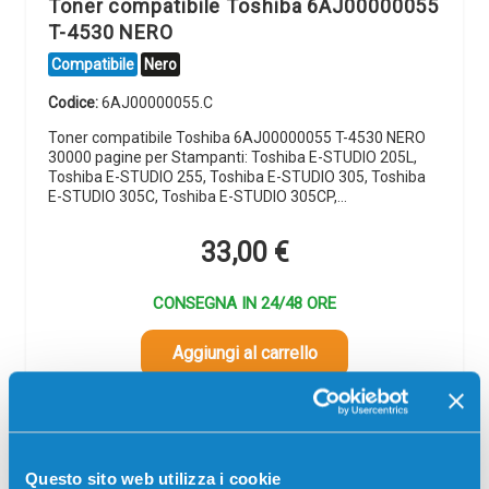
Toner compatibile Toshiba 6AJ00000055
T-4530 NERO
Compatibile
Nero
Codice:
6AJ00000055.C
Toner compatibile Toshiba 6AJ00000055 T-4530 NERO
30000 pagine per Stampanti: Toshiba E-STUDIO 205L,
Toshiba E-STUDIO 255, Toshiba E-STUDIO 305, Toshiba
E-STUDIO 305C, Toshiba E-STUDIO 305CP,…
33,00
€
CONSEGNA IN 24/48 ORE
Aggiungi al carrello
SCADE TRA:
01
14
08
23
Questo sito web utilizza i cookie
giorni
ore
min
sec