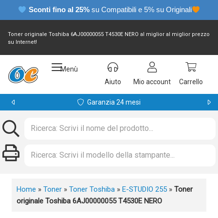
Sconti fino al 25%
su Compatibili e 5% su Originali
Toner originale Toshiba 6AJ00000055 T4530E NERO al miglior al miglior prezzo
su Internet!
Menù
Aiuto
Mio account
Carrello
Garanzia 24 mesi
Home
»
Toner
»
Toner Toshiba
»
E-STUDIO 255
»
Toner
originale Toshiba 6AJ00000055 T4530E NERO