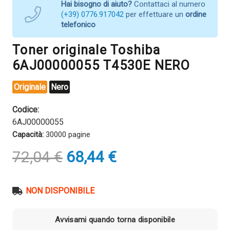
Hai bisogno di aiuto?
Contattaci al numero
(+39) 0776.917042
per effettuare un
ordine
telefonico
Toner originale Toshiba
6AJ00000055 T4530E NERO
Originale
Nero
Codice:
6AJ00000055
Capacità:
30000 pagine
Il
Il
72,04
€
68,44
€
prezzo
prezzo
originale
attuale
era:
è:
NON DISPONIBILE
72,04 €.
68,44 €.
Avvisami quando torna disponibile