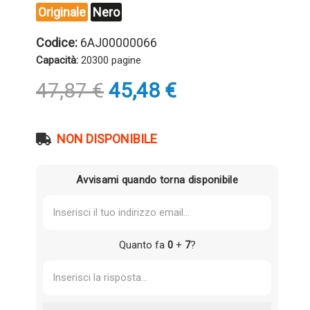
Originale
Nero
Codice:
6AJ00000066
Capacità:
20300 pagine
Il
Il
47,87
€
45,48
€
prezzo
prezzo
originale
attuale
era:
è:
NON DISPONIBILE
47,87 €.
45,48 €.
Avvisami quando torna disponibile
Quanto fa
0
+
7
?