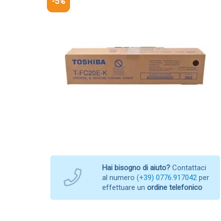
-5%
Hai bisogno di aiuto?
Contattaci
al numero
(+39) 0776.917042
per
effettuare un
ordine telefonico