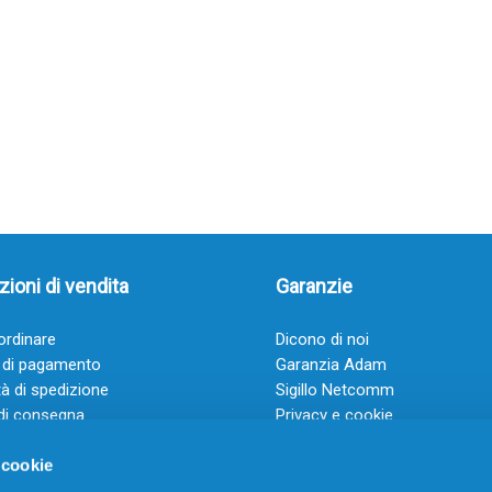
ioni di vendita
Garanzie
rdinare
Dicono di noi
 di pagamento
Garanzia Adam
à di spedizione
Sigillo Netcomm
di consegna
Privacy e cookie
 e condizioni
FAQ: Domande frequenti
 cookie