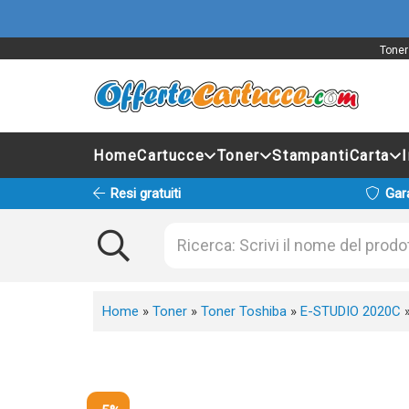
Toner
Home
Cartucce
Toner
Stampanti
Carta
Resi gratuiti
Gar
Home
»
Toner
»
Toner Toshiba
»
E-STUDIO 2020C