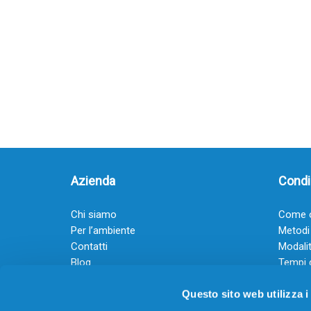
Azienda
Condiz
Chi siamo
Come o
Per l’ambiente
Metodi
Contatti
Modalit
Blog
Tempi 
Diventa rivenditore
Termini
Questo sito web utilizza i
Guadagna con il Dropship
Black Friday 2025