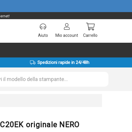
ernet!
Aiuto
Mio account
Carrello
Spedizioni rapide in 24/48h
C20EK originale NERO