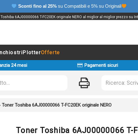
Sconti fino al 25%
su Compatibili e 5% su Originali
 Toshiba 6AJ00000066 T-FC20EK originale NERO al miglior al miglior prezzo su Int
Inchiostri
Plotter
Offerte
anzia 24 mesi
Pagamenti sicuri
»
Toner Toshiba 6AJ00000066 T-FC20EK originale NERO
Toner Toshiba 6AJ00000066 T-F