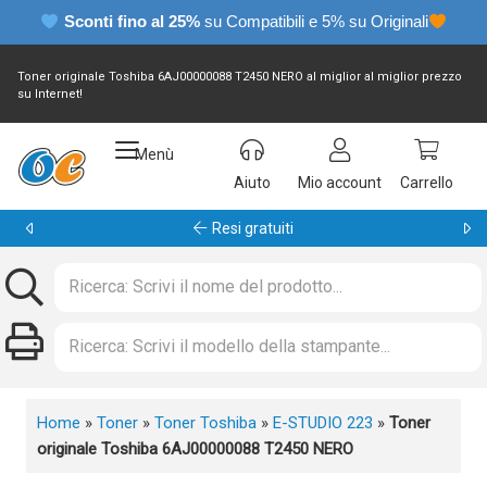
Sconti fino al 25%
su Compatibili e 5% su Originali
Toner originale Toshiba 6AJ00000088 T2450 NERO al miglior al miglior prezzo
su Internet!
Menù
Aiuto
Mio account
Carrello
Garanzia 24 mesi
Home
»
Toner
»
Toner Toshiba
»
E-STUDIO 223
»
Toner
originale Toshiba 6AJ00000088 T2450 NERO