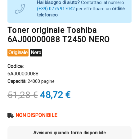
Hai bisogno di aiuto?
Contattaci al numero
(+39) 0776.917042
per effettuare un
ordine
telefonico
Toner originale Toshiba
6AJ00000088 T2450 NERO
Originale
Nero
Codice:
6AJ00000088
Capacità:
24000 pagine
Il
Il
51,28
€
48,72
€
prezzo
prezzo
originale
attuale
era:
è:
NON DISPONIBILE
51,28 €.
48,72 €.
Avvisami quando torna disponibile