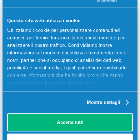
Toner compatibile Toshiba 6AJ00000088
T-2450E NERO
Compatibile
Alta capacità
Nero
Questo sito web utilizza i cookie
Codice:
6AJ00000088.C
Utilizziamo i cookie per personalizzare contenuti ed
annunci, per fornire funzionalità dei social media e per
Toner compatibile Toshiba 6AJ00000088 T-2450E NERO
analizzare il nostro traffico. Condividiamo inoltre
24000 pagine per Stampanti: Toshiba E-STUDIO 195,
Toshiba E-STUDIO 195I, Toshiba E-STUDIO 223, Toshiba
informazioni sul modo in cui utilizza il nostro sito con i
E-STUDIO 225, Toshiba E-STUDIO 225I,…
nostri partner che si occupano di analisi dei dati web,
pubblicità e social media, i quali potrebbero combinarle
32,00
€
con altre informazioni che ha fornito loro o che hanno
raccolto dal suo utilizzo dei loro servizi.
CONSEGNA IN 3-5 GIORNI
Aggiungi al carrello
Mostra dettagli
Accetta tutti
SCADE TRA:
02
18
46
13
giorni
ore
min
sec