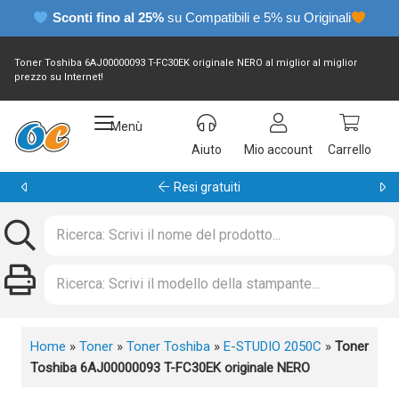
Sconti fino al 25%
su Compatibili e 5% su Originali
Toner Toshiba 6AJ00000093 T-FC30EK originale NERO al miglior al miglior
prezzo su Internet!
Menù
Aiuto
Mio account
Carrello
Resi gratuiti
Home
»
Toner
»
Toner Toshiba
»
E-STUDIO 2050C
»
Toner
Toshiba 6AJ00000093 T-FC30EK originale NERO