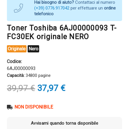
Hai bisogno di aiuto?
Contattaci al numero
(+39) 0776.917042
per effettuare un
ordine
telefonico
Toner Toshiba 6AJ00000093 T-
FC30EK originale NERO
Originale
Nero
Codice:
6AJ00000093
Capacità:
34800 pagine
Il
Il
39,97
€
37,97
€
prezzo
prezzo
originale
attuale
era:
è:
NON DISPONIBILE
39,97 €.
37,97 €.
Avvisami quando torna disponibile