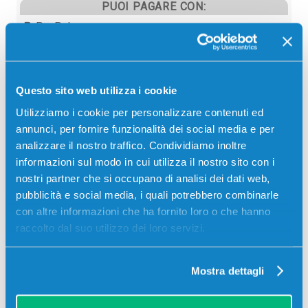
PUOI PAGARE CON:
PayPal
Carta di credito
Contrassegno
Questo sito web utilizza i cookie
Bonifico bancario
Utilizziamo i cookie per personalizzare contenuti ed
annunci, per fornire funzionalità dei social media e per
analizzare il nostro traffico. Condividiamo inoltre
informazioni sul modo in cui utilizza il nostro sito con i
Descrizione
nostri partner che si occupano di analisi dei dati web,
pubblicità e social media, i quali potrebbero combinarle
Toner Toshiba 6AJ00000093 T-FC30EK originale
con altre informazioni che ha fornito loro o che hanno
NERO 34800 pagine per Stampanti: Toshiba E-
raccolto dal suo utilizzo dei loro servizi.
STUDIO 2050C, Toshiba E-STUDIO 2550C
Mostra dettagli