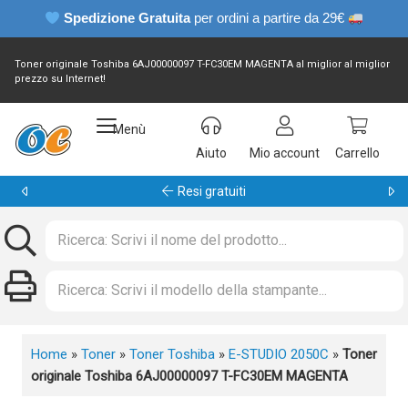
Spedizione Gratuita
per ordini a partire da 29€
Toner originale Toshiba 6AJ00000097 T-FC30EM MAGENTA al miglior al miglior
prezzo su Internet!
Menù
Aiuto
Mio account
Carrello
Garanzia 24 mesi
Home
»
Toner
»
Toner Toshiba
»
E-STUDIO 2050C
»
Toner
originale Toshiba 6AJ00000097 T-FC30EM MAGENTA