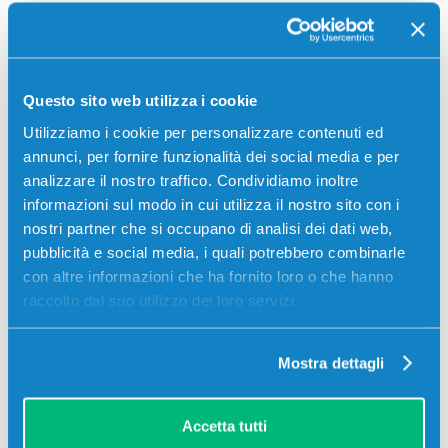
Carta di credito
Contrassegno
Bonifico bancario
Questo sito web utilizza i cookie
Utilizziamo i cookie per personalizzare contenuti ed
annunci, per fornire funzionalità dei social media e per
Descrizione
analizzare il nostro traffico. Condividiamo inoltre
informazioni sul modo in cui utilizza il nostro sito con i
nostri partner che si occupano di analisi dei dati web,
Toner originale Toshiba 6AJ00000097 T-FC30EM
pubblicità e social media, i quali potrebbero combinarle
MAGENTA 33600 pagine per Stampanti: Toshiba E-
con altre informazioni che ha fornito loro o che hanno
STUDIO 2050C, Toshiba E-STUDIO 2550C
raccolto dal suo utilizzo dei loro servizi.
Mostra dettagli
Accetta tutti