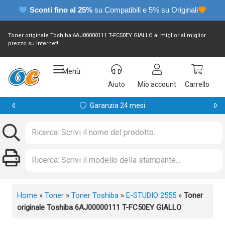
Sconti fino al 25%
su Compatibili e 5% su Originali
Toner originale Toshiba 6AJ00000111 T-FC50EY GIALLO al miglior al miglior
prezzo su Internet!
Menù
Aiuto
Mio account
Carrello
Garanzia 24 mesi
Home
»
Toner
»
Toner Toshiba
»
E-STUDIO 2555
»
Toner
originale Toshiba 6AJ00000111 T-FC50EY GIALLO