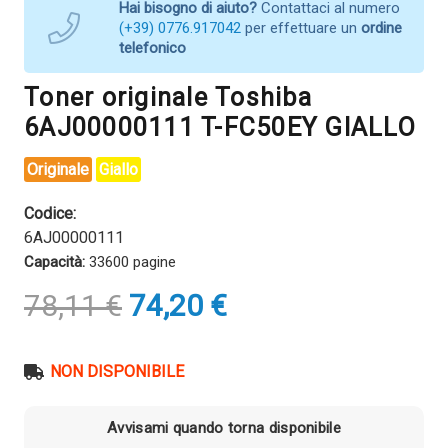
Hai bisogno di aiuto?
Contattaci al numero
(+39) 0776.917042
per effettuare un
ordine
telefonico
Toner originale Toshiba
6AJ00000111 T-FC50EY GIALLO
Originale
Giallo
Codice:
6AJ00000111
Capacità:
33600 pagine
Il
Il
78,11
€
74,20
€
prezzo
prezzo
originale
attuale
era:
è:
NON DISPONIBILE
78,11 €.
74,20 €.
Avvisami quando torna disponibile