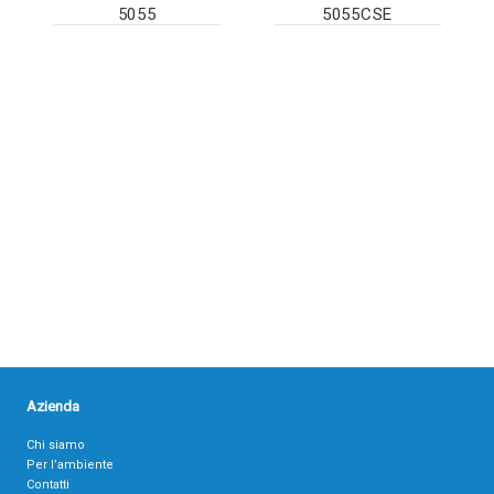
5055
5055CSE
Azienda
Chi siamo
Per l’ambiente
Contatti