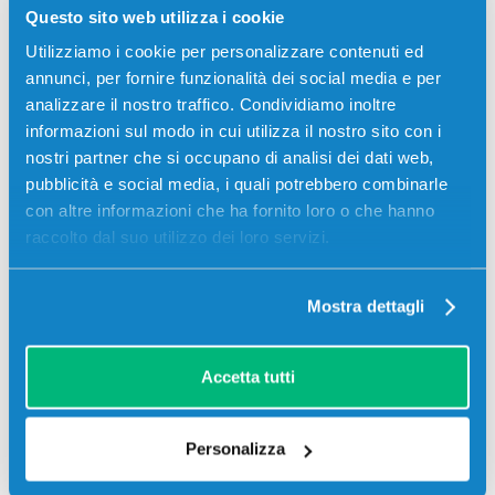
Questo sito web utilizza i cookie
03
21
11
24
giorni
ore
min
sec
Utilizziamo i cookie per personalizzare contenuti ed
annunci, per fornire funzionalità dei social media e per
Più acquisti, più risparmi:
Visita la pagina prodotto per
analizzare il nostro traffico. Condividiamo inoltre
visualizzare l'offerta
informazioni sul modo in cui utilizza il nostro sito con i
nostri partner che si occupano di analisi dei dati web,
Descrizione
pubblicità e social media, i quali potrebbero combinarle
con altre informazioni che ha fornito loro o che hanno
raccolto dal suo utilizzo dei loro servizi.
Toner originale Toshiba 6AJ00000111 T-FC50EY
GIALLO 33600 pagine per Stampanti: Toshiba E-
STUDIO 2555, Toshiba E-STUDIO 3055, Toshiba E-
Mostra dettagli
STUDIO 3055CSE, Toshiba E-STUDIO 3555, Toshiba
E-STUDIO 3555CSE, Toshiba E-STUDIO 4555,
Toshiba E-STUDIO 5055, Toshiba E-STUDIO
Accetta tutti
5055CSE
Personalizza