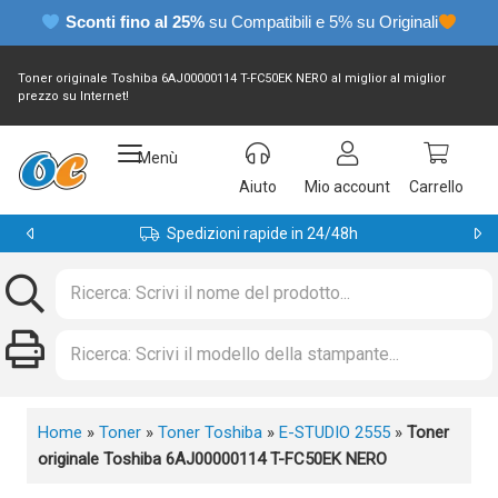
Sconti fino al 25%
su Compatibili e 5% su Originali
Toner originale Toshiba 6AJ00000114 T-FC50EK NERO al miglior al miglior
prezzo su Internet!
Menù
Aiuto
Mio account
Carrello
Spedizioni rapide in 24/48h
Home
»
Toner
»
Toner Toshiba
»
E-STUDIO 2555
»
Toner
originale Toshiba 6AJ00000114 T-FC50EK NERO