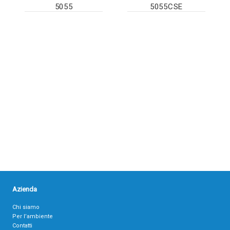
5055
5055CSE
Azienda
Chi siamo
Per l’ambiente
Contatti