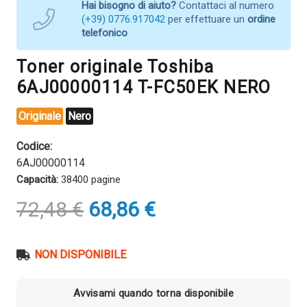
Hai bisogno di aiuto?
Contattaci al numero
(+39) 0776.917042
per effettuare un
ordine
telefonico
Toner originale Toshiba
6AJ00000114 T-FC50EK NERO
Originale
Nero
Codice:
6AJ00000114
Capacità:
38400 pagine
Il
Il
72,48
€
68,86
€
prezzo
prezzo
originale
attuale
era:
è:
NON DISPONIBILE
72,48 €.
68,86 €.
Avvisami quando torna disponibile