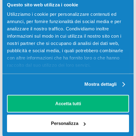
Questo sito web utilizza i cookie
02
03
21
32
giorni
ore
min
sec
Utilizziamo i cookie per personalizzare contenuti ed
annunci, per fornire funzionalità dei social media e per
Più acquisti, più risparmi:
Visita la pagina prodotto per
analizzare il nostro traffico. Condividiamo inoltre
visualizzare l'offerta
informazioni sul modo in cui utilizza il nostro sito con i
nostri partner che si occupano di analisi dei dati web,
Descrizione
pubblicità e social media, i quali potrebbero combinarle
con altre informazioni che ha fornito loro o che hanno
raccolto dal suo utilizzo dei loro servizi.
Toner originale Toshiba 6AJ00000114 T-FC50EK
NERO 38400 pagine per Stampanti: Toshiba E-
STUDIO 2555, Toshiba E-STUDIO 3055, Toshiba E-
Mostra dettagli
STUDIO 3055CSE, Toshiba E-STUDIO 3555, Toshiba
E-STUDIO 3555CSE, Toshiba E-STUDIO 4555,
Toshiba E-STUDIO 5055, Toshiba E-STUDIO
Accetta tutti
5055CSE
Personalizza