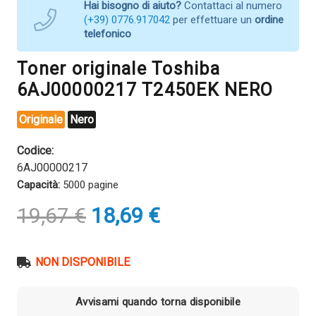
Hai bisogno di aiuto?
Contattaci al numero
(+39) 0776.917042
per effettuare un
ordine
telefonico
Toner originale Toshiba
6AJ00000217 T2450EK NERO
Originale
Nero
Codice:
6AJ00000217
Capacità:
5000 pagine
Il
Il
19,67
€
18,69
€
prezzo
prezzo
originale
attuale
era:
è:
NON DISPONIBILE
19,67 €.
18,69 €.
Avvisami quando torna disponibile