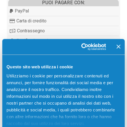
PUOI PAGARE CON:
PayPal
Carta di credito
Contrassegno
Bonifico bancario
Questo sito web utilizza i cookie
Descrizione
Utilizziamo i cookie per personalizzare contenuti ed
annunci, per fornire funzionalità dei social media e per
Toner originale Toshiba 6AJ00000217 T2450EK
analizzare il nostro traffico. Condividiamo inoltre
NERO 5000 pagine per Stampanti: Toshiba E-STUDIO
informazioni sul modo in cui utilizza il nostro sito con i
195, Toshiba E-STUDIO 195I, Toshiba E-STUDIO 223,
nostri partner che si occupano di analisi dei dati web,
Toshiba E-STUDIO 255
pubblicità e social media, i quali potrebbero combinarle
con altre informazioni che ha fornito loro o che hanno
raccolto dal suo utilizzo dei loro servizi.