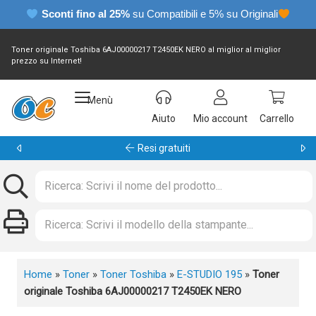
Sconti fino al 25%
su Compatibili e 5% su Originali
Toner originale Toshiba 6AJ00000217 T2450EK NERO al miglior al miglior
prezzo su Internet!
Menù
Aiuto
Mio account
Carrello
Garanzia 24 mesi
Home
»
Toner
»
Toner Toshiba
»
E-STUDIO 195
»
Toner
originale Toshiba 6AJ00000217 T2450EK NERO