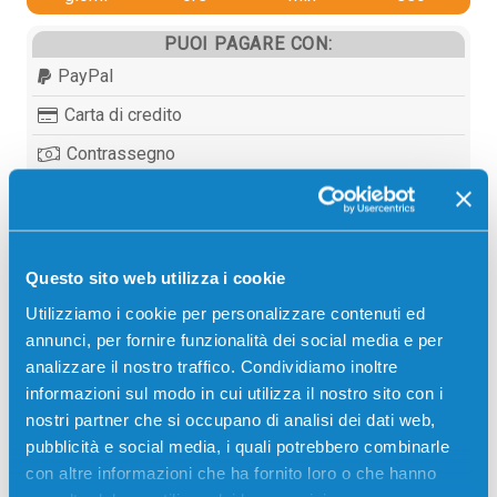
PUOI PAGARE CON:
PayPal
Carta di credito
Contrassegno
Bonifico bancario
Questo sito web utilizza i cookie
Descrizione
Utilizziamo i cookie per personalizzare contenuti ed
annunci, per fornire funzionalità dei social media e per
Toner originale Toshiba 6AK00000116 T-FC55EM
analizzare il nostro traffico. Condividiamo inoltre
MAGENTA 26500 pagine per Stampanti: Toshiba E-
informazioni sul modo in cui utilizza il nostro sito con i
STUDIO 5520C, Toshiba E-STUDIO 6520C, Toshiba
nostri partner che si occupano di analisi dei dati web,
E-STUDIO 6530C
pubblicità e social media, i quali potrebbero combinarle
con altre informazioni che ha fornito loro o che hanno