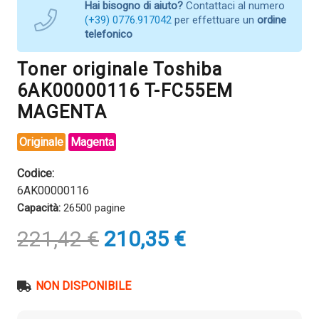
Hai bisogno di aiuto?
Contattaci al numero
(+39) 0776.917042
per effettuare un
ordine
telefonico
Toner originale Toshiba
6AK00000116 T-FC55EM
MAGENTA
Originale
Magenta
Codice:
6AK00000116
Capacità:
26500 pagine
Il
Il
221,42
€
210,35
€
prezzo
prezzo
originale
attuale
era:
è:
NON DISPONIBILE
221,42 €.
210,35 €.