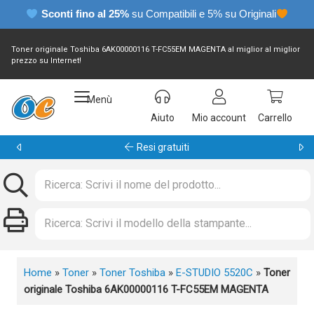
Sconti fino al 25%
su Compatibili e 5% su Originali
Toner originale Toshiba 6AK00000116 T-FC55EM MAGENTA al miglior al miglior
prezzo su Internet!
Menù
Aiuto
Mio account
Carrello
Garanzia 24 mesi
Home
»
Toner
»
Toner Toshiba
»
E-STUDIO 5520C
»
Toner
originale Toshiba 6AK00000116 T-FC55EM MAGENTA