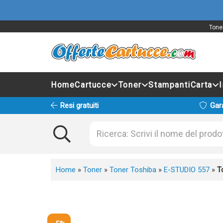
Tone
Home
Cartucce
Toner
Stampanti
Carta
Resi gratuiti
Gar
Home
»
Toner
»
Toner Toshiba
»
E-STUDIO 557
»
T