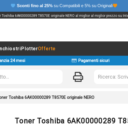
Sconti fino al 25%
su Compatibili e 5% su Originali
r Toshiba 6AK00000289 T8570E originale NERO al miglior al miglior prezzo su Inte
Inchiostri
Plotter
Offerte
anzia 24 mesi
Pagamenti sicuri
oner Toshiba 6AK00000289 T8570E originale NERO
Toner Toshiba 6AK00000289 T8