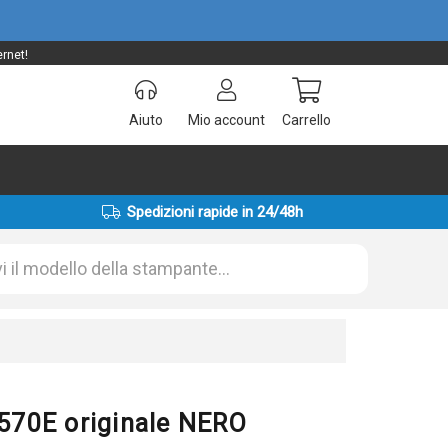
rnet!
Aiuto
Mio account
Carrello
Spedizioni rapide in 24/48h
570E originale NERO