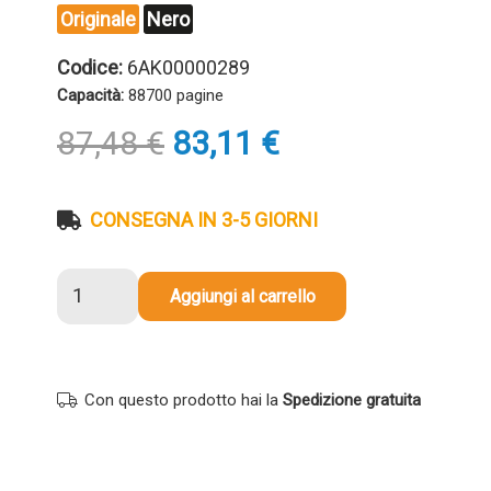
Originale
Nero
Codice:
6AK00000289
Capacità:
88700 pagine
Il
Il
87,48
€
83,11
€
prezzo
prezzo
originale
attuale
era:
è:
CONSEGNA IN 3-5 GIORNI
87,48 €.
83,11 €.
Toner
Aggiungi al carrello
Toshiba
6AK00000289
T8570E
originale
Con questo prodotto hai la
Spedizione gratuita
NERO
quantità