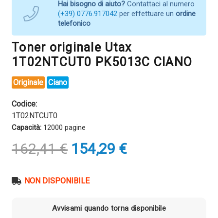
Hai bisogno di aiuto?
Contattaci al numero
(+39) 0776.917042
per effettuare un
ordine
telefonico
Toner originale Utax
1T02NTCUT0 PK5013C CIANO
Originale
Ciano
Codice:
1T02NTCUT0
Capacità:
12000 pagine
Il
Il
162,41
€
154,29
€
prezzo
prezzo
originale
attuale
era:
è:
NON DISPONIBILE
162,41 €.
154,29 €.
Avvisami quando torna disponibile