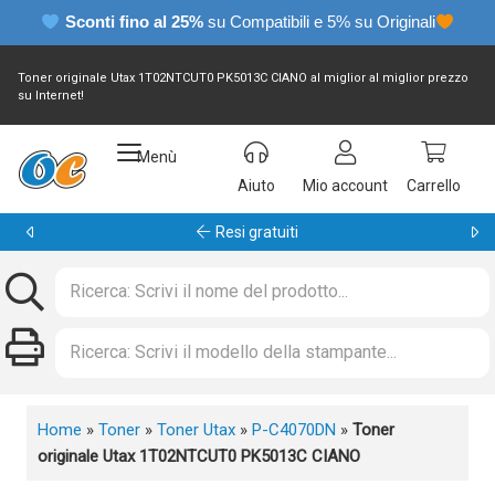
Sconti fino al 25%
su Compatibili e 5% su Originali
Toner originale Utax 1T02NTCUT0 PK5013C CIANO al miglior al miglior prezzo
su Internet!
Menù
Aiuto
Mio account
Carrello
Garanzia 24 mesi
Home
»
Toner
»
Toner Utax
»
P-C4070DN
»
Toner
originale Utax 1T02NTCUT0 PK5013C CIANO