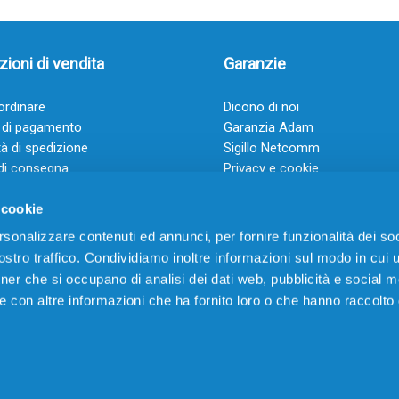
ioni di vendita
Garanzie
rdinare
Dicono di noi
 di pagamento
Garanzia Adam
à di spedizione
Sigillo Netcomm
di consegna
Privacy e cookie
 e condizioni
FAQ: Domande frequenti
 cookie
rsonalizzare contenuti ed annunci, per fornire funzionalità dei soc
stro traffico. Condividiamo inoltre informazioni sul modo in cui ut
tner che si occupano di analisi dei dati web, pubblicità e social m
e con altre informazioni che ha fornito loro o che hanno raccolto
VIA CERRO TARTARI, 21 – 03030 VILLA SANTA LUCIA (FR) – P.IVA