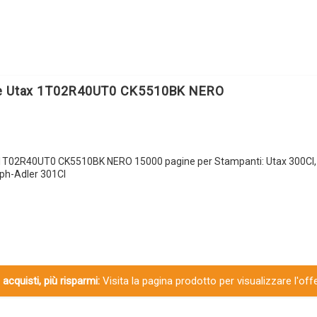
le Utax 1T02R40UT0 CK5510BK NERO
 1T02R40UT0 CK5510BK NERO 15000 pagine per Stampanti: Utax 300CI,
mph-Adler 301CI
 acquisti, più risparmi:
Visita la pagina prodotto per visualizzare l'off