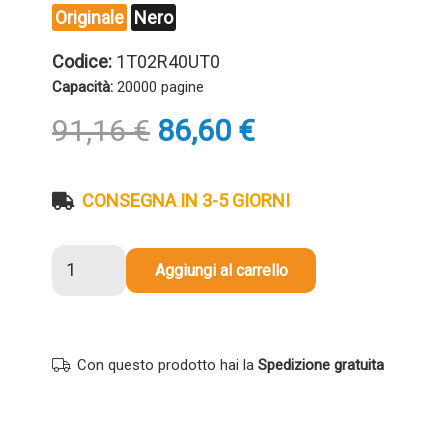
Originale
Nero
Codice:
1T02R40UT0
Capacità:
20000 pagine
Il
Il
91,16
€
86,60
€
prezzo
prezzo
originale
attuale
era:
è:
CONSEGNA IN 3-5 GIORNI
91,16 €.
86,60 €.
Toner
Aggiungi al carrello
originale
Utax
1T02R40UT0
CK5510K
Con questo prodotto hai la
Spedizione gratuita
NERO
quantità