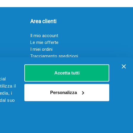
Area clienti
Il mio account
Le mie offerte
I miei ordini
Tracciamento spedizioni
Resi
Servizio clienti
Accetta tutti
ial
ilizza il
Personalizza
edia, i
 dal suo
 15906901002 – REA RM-1622070