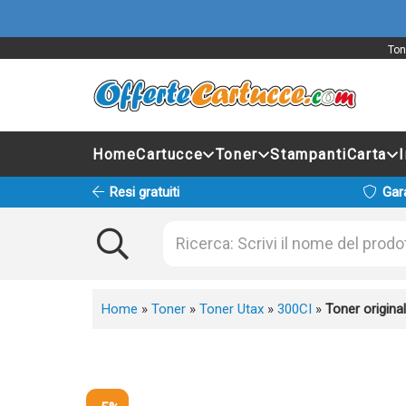
Ton
Home
Cartucce
Toner
Stampanti
Carta
Resi gratuiti
Gar
Home
»
Toner
»
Toner Utax
»
300CI
»
Toner origin