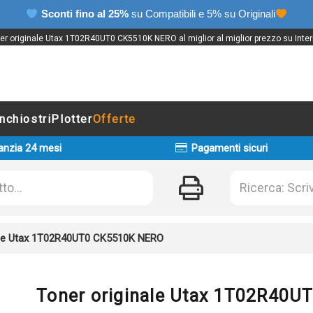
Sconti fino al 25%
su Compatibili e 5% su Originali
er originale Utax 1T02R40UT0 CK5510K NERO al miglior al miglior prezzo su Inter
Inchiostri
Plotter
Offerte
anzia 24 mesi
Pagamenti sicuri
ale Utax 1T02R40UT0 CK5510K NERO
Toner originale Utax 1T02R40