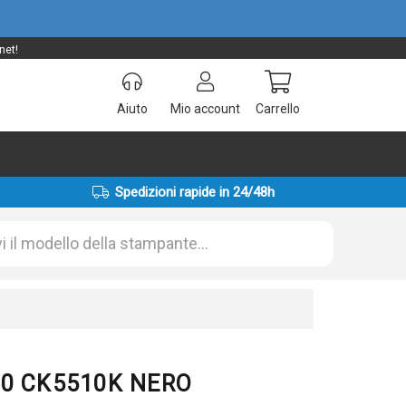
net!
Aiuto
Mio account
Carrello
Spedizioni rapide in 24/48h
UT0 CK5510K NERO