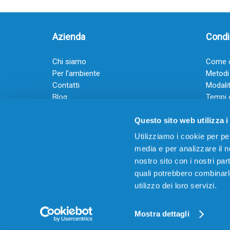
Azienda
Condiz
Chi siamo
Come o
Per l’ambiente
Metodi
Contatti
Modalit
Blog
Tempi 
Diventa rivenditore
Termini
Questo sito web utilizza i
Guadagna con il Dropship
Black Friday 2025
Utilizziamo i cookie per pe
media e per analizzare il no
nostro sito con i nostri par
quali potrebbero combinarl
utilizzo dei loro servizi.
© 2026
Offertecartucce.com
/ GRUPPO ADAM SRL – 
Powered by
DigitalUp
Mostra dettagli