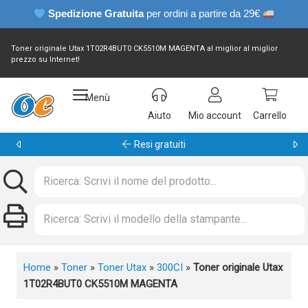
Spedizione Gratuita
per ordini a partire da 29€
Toner originale Utax 1T02R4BUT0 CK5510M MAGENTA al miglior al miglior
prezzo su Internet!
Menù
Aiuto
Mio account
Carrello
Garanzia 24 mesi
Home
»
Toner
»
Toner Utax
»
300CI
»
Toner originale Utax
1T02R4BUT0 CK5510M MAGENTA