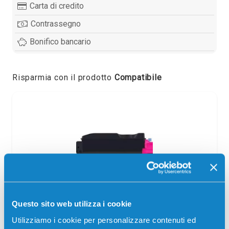
Carta di credito
Contrassegno
Bonifico bancario
Risparmia con il prodotto
Compatibile
Toner compatibile Utax 1T02R4BUT0
Questo sito web utilizza i cookie
CK5510M MAGENTA
Utilizziamo i cookie per personalizzare contenuti ed
Compatibile
Magenta