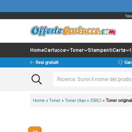
Tone
Home
Cartucce
Toner
Stampanti
Carta
Resi gratuiti
Gar
Home
»
Toner
»
Toner Utax
»
350CI
»
Toner origin