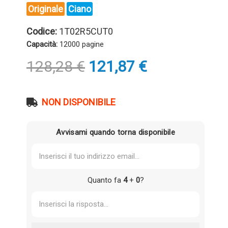
Originale
Ciano
Codice:
1T02R5CUT0
Capacità:
12000 pagine
Il
Il
128,28
€
121,87
€
prezzo
prezzo
originale
attuale
era:
è:
NON DISPONIBILE
128,28 €.
121,87 €.
Avvisami quando torna disponibile
Quanto fa
4
+
0
?