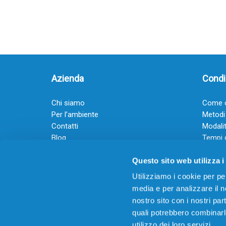
Azienda
Condiz
Chi siamo
Come o
Per l’ambiente
Metodi
Contatti
Modalit
Blog
Tempi 
Diventa rivenditore
Termini
Questo sito web utilizza i
Guadagna con il Dropship
Black Friday 2025
Utilizziamo i cookie per pe
media e per analizzare il no
nostro sito con i nostri par
quali potrebbero combinarl
utilizzo dei loro servizi.