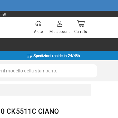
rnet!
Aiuto
Mio account
Carrello
Spedizioni rapide in 24/48h
UT0 CK5511C CIANO