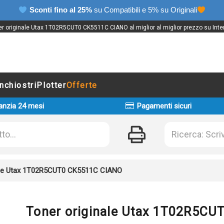
Sconti fino al 25%
su Compatibili e 5% su Originali
r originale Utax 1T02R5CUT0 CK5511C CIANO al miglior al miglior prezzo su Inte
Inchiostri
Plotter
Offerte
anzia 24 mesi
Pagamenti sicuri
ale Utax 1T02R5CUT0 CK5511C CIANO
Toner originale Utax 1T02R5C