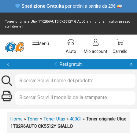
Spedizione Gratuita
per ordini a partire da 29€
Toner originale Utax 1T02R6AUT0 CK5512Y GIALLO al miglior al miglior prezzo
su Internet!
Menù
Aiuto
Mio account
Carrello
Garanzia 24 mesi
Home
»
Toner
»
Toner Utax
»
400CI
»
Toner originale Utax
1T02R6AUT0 CK5512Y GIALLO