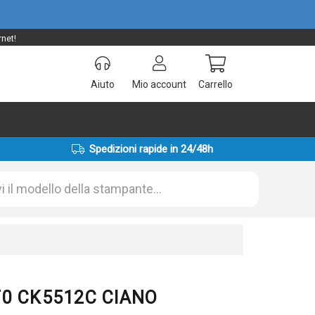
rnet!
Aiuto
Mio account
Carrello
Spedizioni rapide in 24/48h
UT0 CK5512C CIANO