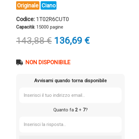
Originale
Ciano
Codice:
1T02R6CUT0
Capacità:
15000 pagine
Il
Il
143,88
€
136,69
€
prezzo
prezzo
originale
attuale
era:
è:
NON DISPONIBILE
143,88 €.
136,69 €.
Avvisami quando torna disponibile
Quanto fa
2
+
7
?