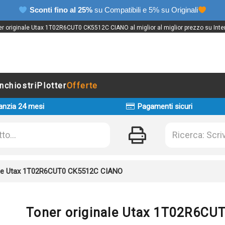
Sconti fino al 25%
su Compatibili e 5% su Originali
r originale Utax 1T02R6CUT0 CK5512C CIANO al miglior al miglior prezzo su Inte
Inchiostri
Plotter
Offerte
anzia 24 mesi
Pagamenti sicuri
ale Utax 1T02R6CUT0 CK5512C CIANO
Toner originale Utax 1T02R6C