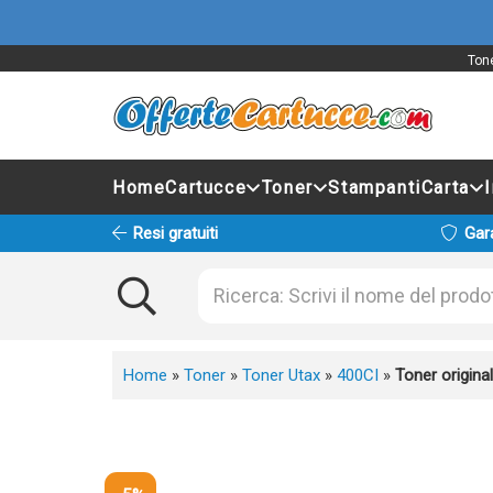
Tone
Home
Cartucce
Toner
Stampanti
Carta
Resi gratuiti
Gar
Home
»
Toner
»
Toner Utax
»
400CI
»
Toner origin