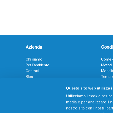
Azienda
Condiz
Chi siamo
Come o
Per l’ambiente
Metodi
Contatti
Modalit
Blog
Tempi 
Diventa rivenditore
Termini
Questo sito web utilizza i
Guadagna con il Dropship
Black Friday 2025
Utilizziamo i cookie per pe
media e per analizzare il no
nostro sito con i nostri par