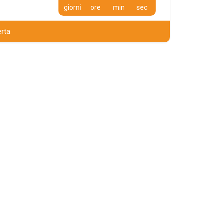
giorni
ore
min
sec
erta