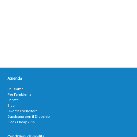
Azienda
Chi siamo
Per l’ambiente
Contatti
Blog
Diventa rivenditore
Guadagna con il Dropship
Black Friday 2025
Condizioni di vendita