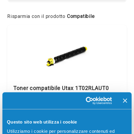
Risparmia con il prodotto
Compatibile
Toner compatibile Utax 1T02RLAUT0
CK8512Y GIALLO
Compatibile
Giallo
Codice:
1T02RLAUT0.C
Questo sito web utilizza i cookie
Toner compatibile Utax 1T02RLAUT0 CK8512Y GIALLO
15000 pagine per Stampanti: Utax 3206CI
Utilizziamo i cookie per personalizzare contenuti ed