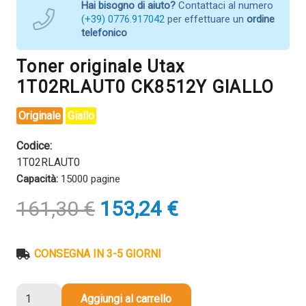
Hai bisogno di aiuto?
Contattaci al numero
(+39) 0776.917042
per effettuare un
ordine
telefonico
Toner originale Utax
1T02RLAUT0 CK8512Y GIALLO
Originale
Giallo
Codice:
1T02RLAUT0
Capacità:
15000 pagine
Il
Il
161,30
€
153,24
€
prezzo
prezzo
originale
attuale
era:
è:
CONSEGNA IN 3-5 GIORNI
161,30 €.
153,24 €.
Toner
Aggiungi al carrello