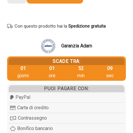
originale
Utax
1T02RLAUT0
CK8512Y
Con questo prodotto hai la
Spedizione gratuita
GIALLO
quantità
Garanzia Adam
SCADE TRA:
01
01
52
09
giorni
ore
min
sec
PUOI PAGARE CON:
PayPal
Carta di credito
Contrassegno
Bonifico bancario