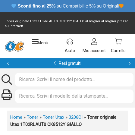
Sconti fino al 25%
su Compatibili e 5% su Originali
Toner originale Utax 1T02RLAUT0 CK8512Y GIALLO al miglior al miglior prezzo
su Internet!
Menù
Aiuto
Mio account
Carrello
Garanzia 24 mesi
Home
»
Toner
»
Toner Utax
»
3206CI
»
Toner originale
Utax 1T02RLAUT0 CK8512Y GIALLO