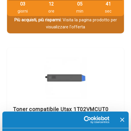
03
12
05
41
giorni
ore
min
sec
Più acquisti, più risparmi:
Visita la pagina prodotto per
visualizzare l'offerta
Toner compatibile Utax 1T02VMCUT0
CK5513C CIANO
Compatibile
Ciano