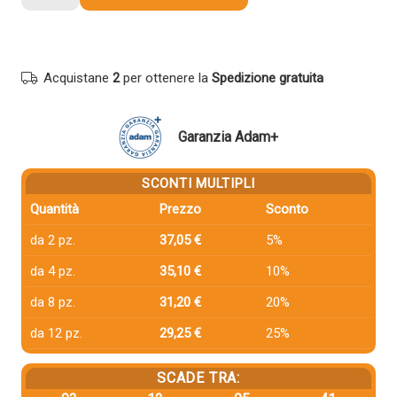
compatibile
Utax
1T02VMAUT0
CK5513Y
Acquistane
2
per ottenere la
Spedizione gratuita
GIALLO
quantità
Garanzia Adam+
SCONTI MULTIPLI
Quantità
Prezzo
Sconto
da 2 pz.
37,05 €
5%
da 4 pz.
35,10 €
10%
da 8 pz.
31,20 €
20%
da 12 pz.
29,25 €
25%
SCADE TRA: