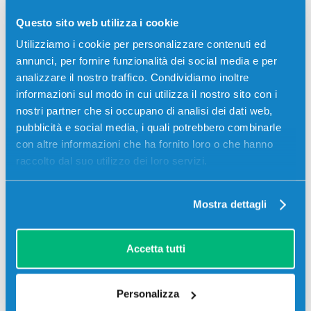
Codice:
1T02VMCUT0.C
Questo sito web utilizza i cookie
Toner compatibile Utax 1T02VMCUT0 CK5513C CIANO
Utilizziamo i cookie per personalizzare contenuti ed
6000 pagine per Stampanti: Utax 355CI, Triumph-Adler
355CI, Triumph-Adler 356CI, Utax 356CI
annunci, per fornire funzionalità dei social media e per
analizzare il nostro traffico. Condividiamo inoltre
39,00
€
informazioni sul modo in cui utilizza il nostro sito con i
nostri partner che si occupano di analisi dei dati web,
CONSEGNA IN 3-5 GIORNI
pubblicità e social media, i quali potrebbero combinarle
con altre informazioni che ha fornito loro o che hanno
Aggiungi al carrello
raccolto dal suo utilizzo dei loro servizi.
Mostra dettagli
SCADE TRA:
03
12
05
41
giorni
ore
min
sec
Accetta tutti
Più acquisti, più risparmi:
Visita la pagina prodotto per
visualizzare l'offerta
Personalizza