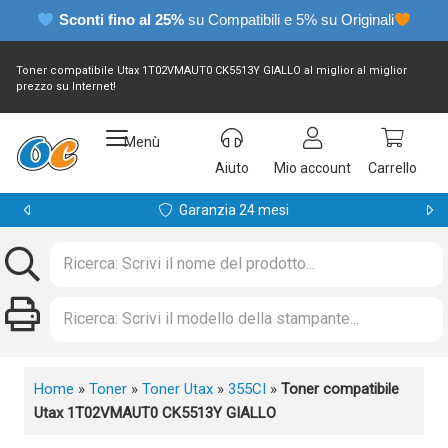
Sconti fino al 25%
su Compatibili e 5% su Originali
Toner compatibile Utax 1T02VMAUT0 CK5513Y GIALLO al miglior al miglior
prezzo su Internet!
Menù
Aiuto
Mio account
Carrello
Garanzia 24 mesi
Home
»
Toner
»
Toner Utax
»
355CI
»
Toner compatibile
Utax 1T02VMAUT0 CK5513Y GIALLO