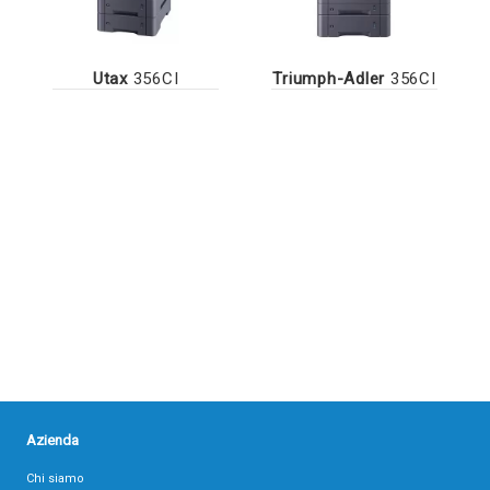
Utax
356CI
Triumph-Adler
356CI
Azienda
Chi siamo