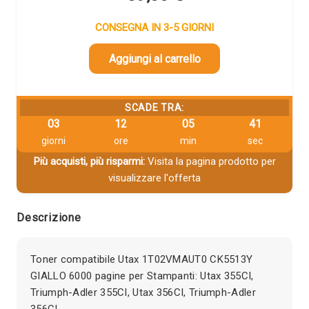
CONSEGNA IN 3-5 GIORNI
Aggiungi al carrello
SCADE TRA:
03
12
05
41
giorni
ore
min
sec
Più acquisti, più risparmi:
Visita la pagina prodotto per
visualizzare l'offerta
Descrizione
Toner compatibile Utax 1T02VMAUT0 CK5513Y
GIALLO 6000 pagine per Stampanti: Utax 355CI,
Triumph-Adler 355CI, Utax 356CI, Triumph-Adler
356CI