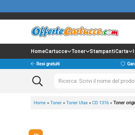
Home
Cartucce
Toner
Stampanti
Carta
Resi gratuiti
Gar
Home
»
Toner
»
Toner Utax
»
CD 1316
»
Toner orig