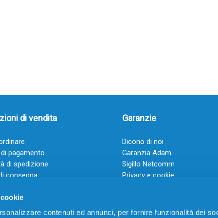
ioni di vendita
Garanzie
rdinare
Dicono di noi
 di pagamento
Garanzia Adam
à di spedizione
Sigillo Netcomm
di consegna
Privacy e cookie
 e condizioni
FAQ: Domande frequenti
 cookie
rsonalizzare contenuti ed annunci, per fornire funzionalità dei soc