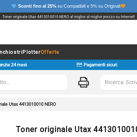
Sconti fino al 25%
su Compatibili e 5% su Originali
Toner originale Utax 4413010010 NERO al miglior al miglior prezzo su Internet!
Inchiostri
Plotter
Offerte
anzia 24 mesi
Pagamenti sicuri
inale Utax 4413010010 NERO
Toner originale Utax 44130100