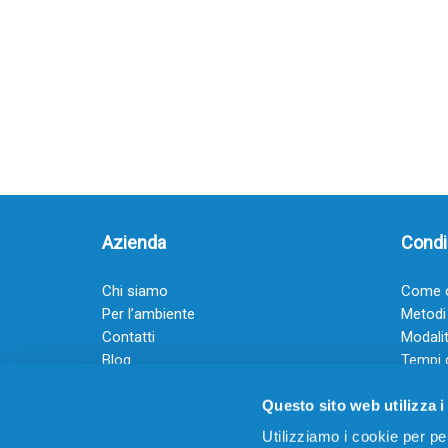
Azienda
Condiz
Chi siamo
Come o
Per l’ambiente
Metodi
Contatti
Modalit
Blog
Tempi 
Diventa rivenditore
Termini
Questo sito web utilizza i
Guadagna con il Dropship
Black Friday 2025
Utilizziamo i cookie per pe