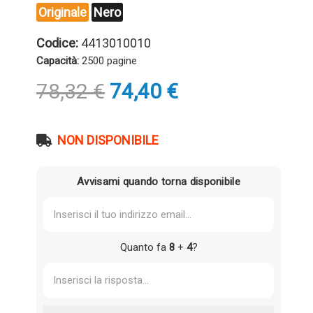
Originale
Nero
Codice:
4413010010
Capacità:
2500 pagine
Il
Il
78,32
€
74,40
€
prezzo
prezzo
originale
attuale
era:
è:
NON DISPONIBILE
78,32 €.
74,40 €.
Avvisami quando torna disponibile
Quanto fa
8
+
4
?