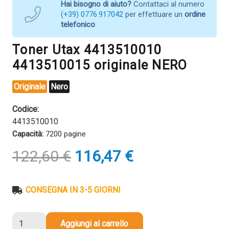
Hai bisogno di aiuto?
Contattaci al numero
(+39) 0776.917042
per effettuare un
ordine
telefonico
Toner Utax 4413510010
4413510015 originale NERO
Originale
Nero
Codice:
4413510010
Capacità:
7200 pagine
Il
Il
122,60
€
116,47
€
prezzo
prezzo
originale
attuale
era:
è:
CONSEGNA IN 3-5 GIORNI
122,60 €.
116,47 €.
Toner
Aggiungi al carrello