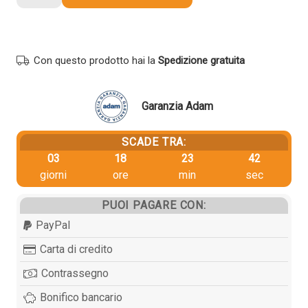
Utax
4413510010
4413510015
originale
Con questo prodotto hai la
Spedizione gratuita
NERO
quantità
Garanzia Adam
SCADE TRA:
03
18
23
42
giorni
ore
min
sec
PUOI PAGARE CON:
PayPal
Carta di credito
Contrassegno
Bonifico bancario