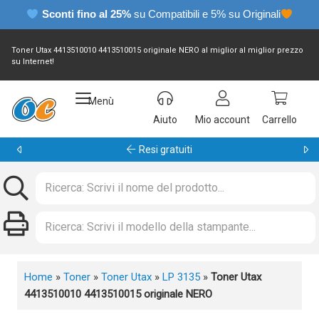
Sconti fino al 25%
su Compatibili e 5% su Originali
Toner Utax 4413510010 4413510015 originale NERO al miglior al miglior prezzo
su Internet!
Menù
Aiuto
Mio account
Carrello
Resi gratuiti
Home
»
Toner
»
Toner Utax
»
LP 3135
»
Toner Utax
4413510010 4413510015 originale NERO