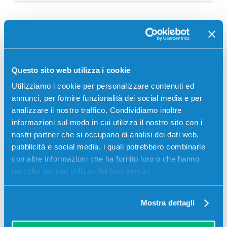
Descrizione
Questo sito web utilizza i cookie
Toner Utax 4413510010 4413510015 originale NERO
7200 pagine per Stampanti: Utax LP 3135, Utax LP
Utilizziamo i cookie per personalizzare contenuti ed
3335, Utax P-3521D, Utax P-3521DN
annunci, per fornire funzionalità dei social media e per
analizzare il nostro traffico. Condividiamo inoltre
informazioni sul modo in cui utilizza il nostro sito con i
nostri partner che si occupano di analisi dei dati web,
pubblicità e social media, i quali potrebbero combinarle
con altre informazioni che ha fornito loro o che hanno
raccolto dal suo utilizzo dei loro servizi.
Recensioni
Mostra dettagli