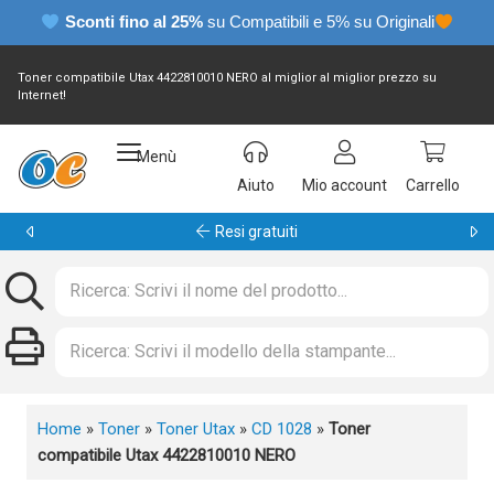
Sconti fino al 25%
su Compatibili e 5% su Originali
Toner compatibile Utax 4422810010 NERO al miglior al miglior prezzo su
Internet!
Menù
Aiuto
Mio account
Carrello
Garanzia 24 mesi
Home
»
Toner
»
Toner Utax
»
CD 1028
»
Toner
compatibile Utax 4422810010 NERO