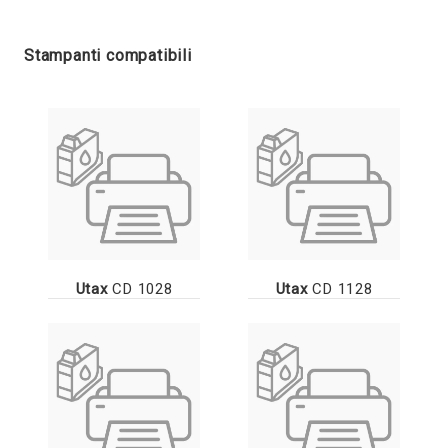
Stampanti compatibili
Utax
CD 1028
Utax
CD 1128