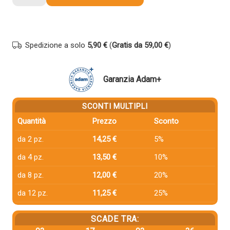
compatibile
Utax
4422810010
NERO
Spedizione a solo
5,90 €
(
Gratis da 59,00 €
)
quantità
Garanzia Adam+
SCONTI MULTIPLI
Quantità
Prezzo
Sconto
da 2 pz.
14,25 €
5%
da 4 pz.
13,50 €
10%
da 8 pz.
12,00 €
20%
da 12 pz.
11,25 €
25%
SCADE TRA: