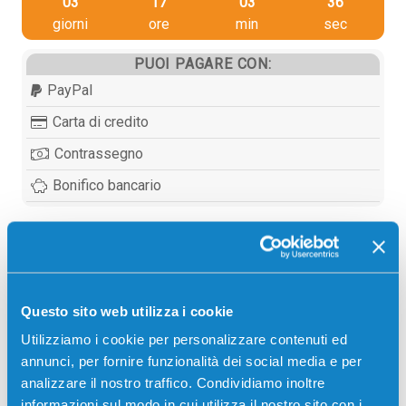
03
17
03
36
giorni
ore
min
sec
PUOI PAGARE CON:
PayPal
Carta di credito
Contrassegno
Bonifico bancario
Descrizione
Questo sito web utilizza i cookie
Toner compatibile Utax 4422810010 NERO 7200
Utilizziamo i cookie per personalizzare contenuti ed
pagine per Stampanti: Utax CD 1028, Utax CD 1128,
annunci, per fornire funzionalità dei social media e per
Utax LP 3128, Utax LP 3228, Utax LP 3230
analizzare il nostro traffico. Condividiamo inoltre
informazioni sul modo in cui utilizza il nostro sito con i