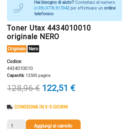
Hai bisogno di aiuto?
Contattaci al numero
(+39) 0776.917042
per effettuare un
ordine
telefonico
Toner Utax 4434010010
originale NERO
Originale
Nero
Codice:
4434010010
Capacità:
12500 pagine
Il
Il
128,96
€
122,51
€
prezzo
prezzo
originale
attuale
era:
è:
CONSEGNA IN 3-5 GIORNI
128,96 €.
122,51 €.
Toner
Aggiungi al carrello