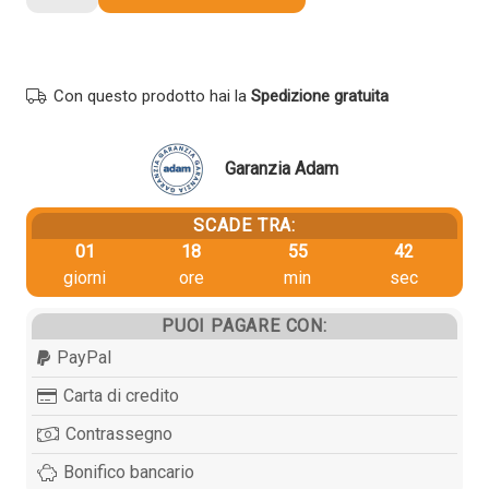
Utax
4434010010
originale
NERO
Con questo prodotto hai la
Spedizione gratuita
quantità
Garanzia Adam
SCADE TRA:
01
18
55
42
giorni
ore
min
sec
PUOI PAGARE CON:
PayPal
Carta di credito
Contrassegno
Bonifico bancario