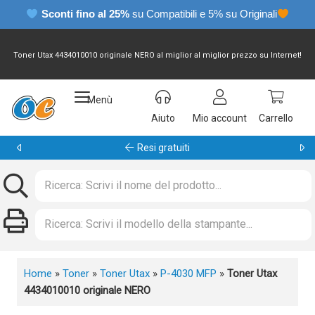
Sconti fino al 25%
su Compatibili e 5% su Originali
Toner Utax 4434010010 originale NERO al miglior al miglior prezzo su Internet!
Menù
Aiuto
Mio account
Carrello
Garanzia 24 mesi
Home
»
Toner
»
Toner Utax
»
P-4030 MFP
»
Toner Utax
4434010010 originale NERO