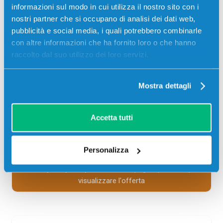
informazioni sul modo in cui utilizza il nostro sito con i
Toner compatibile Utax 4463510014 MAGENTA 12000
nostri partner che si occupano di analisi dei dati web,
pagine per Stampanti: Utax CLP 3635, Utax P-C3570DN
pubblicità e social media, i quali potrebbero combinarle
con altre informazioni che ha fornito loro o che hanno
47,00
€
raccolto dal suo utilizzo dei loro servizi.
CONSEGNA IN 3-5 GIORNI
Mostra dettagli
Aggiungi al carrello
Accetta tutti
SCADE TRA:
02
05
00
22
Personalizza
giorni
ore
min
sec
Più acquisti, più risparmi:
Visita la pagina prodotto per
visualizzare l'offerta