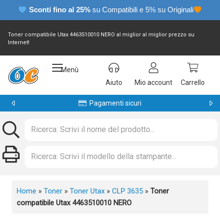
Sconti fino al 25%
su Compatibili e 5% su Originali
Toner compatibile Utax 4463510010 NERO al miglior al miglior prezzo su
Internet!
Menù
Aiuto
Mio account
Carrello
Pagamenti sicuri
Home
»
Toner
»
Toner Utax
»
CLP 3635
»
Toner
compatibile Utax 4463510010 NERO