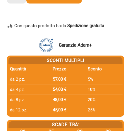
compatibile
Utax
4463510010
NERO
Con questo prodotto hai la
Spedizione gratuita
quantità
Garanzia Adam+
SCONTI MULTIPLI
Quantità
Prezzo
Sconto
da 2 pz.
57,00 €
5%
da 4 pz.
54,00 €
10%
da 8 pz.
48,00 €
20%
da 12 pz.
45,00 €
25%
SCADE TRA: