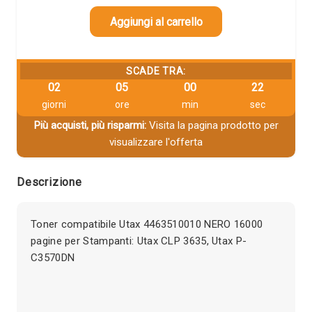
Aggiungi al carrello
SCADE TRA:
02
05
00
22
giorni
ore
min
sec
Più acquisti, più risparmi:
Visita la pagina prodotto per
visualizzare l'offerta
Descrizione
Toner compatibile Utax 4463510010 NERO 16000
pagine per Stampanti: Utax CLP 3635, Utax P-
C3570DN