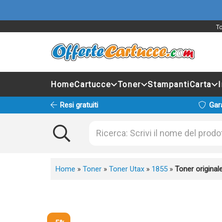
To
Home
Cartucce
Toner
Stampanti
Carta
Resi gratuiti
Gar
Home
»
Toner
»
Toner Utax
»
1855
»
Toner origina