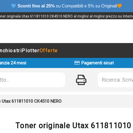
Sconti fino al 25%
su Compatibili e 5% su Originali
ner originale Utax 611811010 CK4510 NERO al miglior al miglior prezzo su Intern
Inchiostri
Plotter
Offerte
anzia 24 mesi
Pagamenti sicuri
le Utax 611811010 CK4510 NERO
Toner originale Utax 61181101