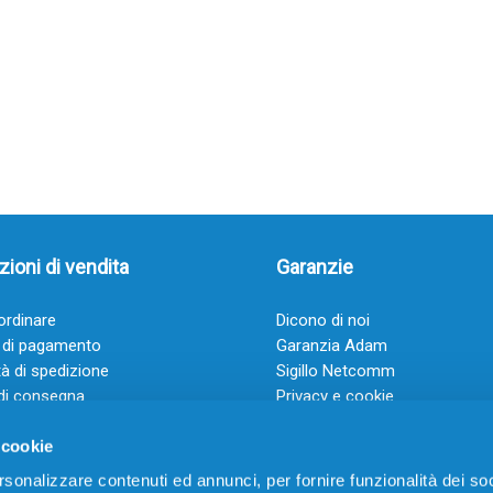
ioni di vendita
Garanzie
rdinare
Dicono di noi
 di pagamento
Garanzia Adam
à di spedizione
Sigillo Netcomm
di consegna
Privacy e cookie
 e condizioni
FAQ: Domande frequenti
 cookie
rsonalizzare contenuti ed annunci, per fornire funzionalità dei soc