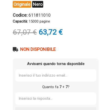
Originale
Nero
Codice:
611811010
Capacità:
15000 pagine
Il
Il
67,07
€
63,72
€
prezzo
prezzo
originale
attuale
era:
è:
NON DISPONIBILE
67,07 €.
63,72 €.
Avvisami quando torna disponibile
Quanto fa
7
+
7
?