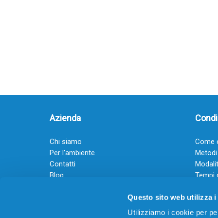
Azienda
Condiz
Chi siamo
Come o
Per l’ambiente
Metodi
Contatti
Modalit
Blog
Tempi 
Diventa rivenditore
Termini
Questo sito web utilizza i
Guadagna con il Dropship
Black Friday 2025
Utilizziamo i cookie per pe