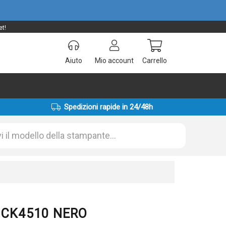
et!
Aiuto
Mio account
Carrello
Spedizioni rapide in 24/48h
0 CK4510 NERO