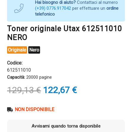
Hai bisogno di aiuto?
Contattaci al numero
(+39) 0776.917042
per effettuare un
ordine
telefonico
Toner originale Utax 612511010
NERO
Originale
Nero
Codice:
612511010
Capacità:
20000 pagine
Il
Il
129,13
€
122,67
€
prezzo
prezzo
originale
attuale
era:
è:
NON DISPONIBILE
129,13 €.
122,67 €.
Avvisami quando torna disponibile