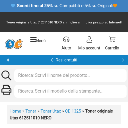
Sconti fino al 25%
su Compatibili e 5% su Originali
Toner originale Utax 612511010 NERO al miglior al miglior prezzo su Internet!
Menù
Aiuto
Mio account
Carrello
Garanzia 24 mesi
Home
»
Toner
»
Toner Utax
»
CD 1325
»
Toner originale
Utax 612511010 NERO