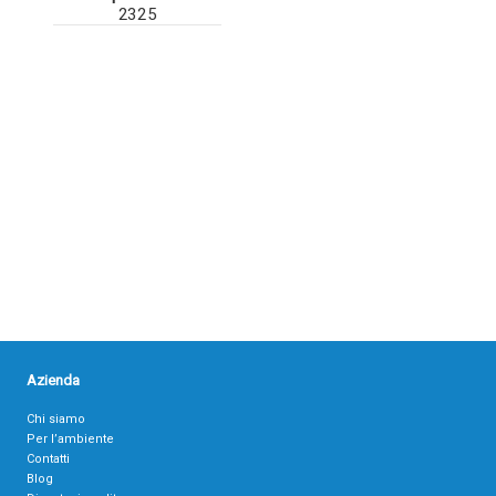
2325
Azienda
Chi siamo
Per l’ambiente
Contatti
Blog