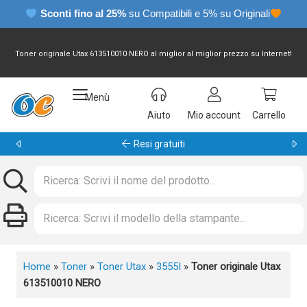
Sconti fino al 25%
su Compatibili e 5% su Originali
Toner originale Utax 613510010 NERO al miglior al miglior prezzo su Internet!
Menù
Aiuto
Mio account
Carrello
Resi gratuiti
Home
»
Toner
»
Toner Utax
»
3555I
»
Toner originale Utax
613510010 NERO