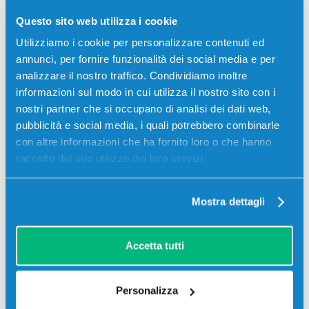
Questo sito web utilizza i cookie
Utilizziamo i cookie per personalizzare contenuti ed
annunci, per fornire funzionalità dei social media e per
Recensioni
analizzare il nostro traffico. Condividiamo inoltre
informazioni sul modo in cui utilizza il nostro sito con i
nostri partner che si occupano di analisi dei dati web,
pubblicità e social media, i quali potrebbero combinarle
con altre informazioni che ha fornito loro o che hanno
raccolto dal suo utilizzo dei loro servizi.
Mostra dettagli
Accetta tutti
Personalizza
Stampanti compatibili