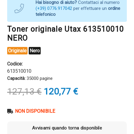
Hai bisogno di aiuto?
Contattaci al numero
(+39) 0776.917042
per effettuare un
ordine
telefonico
Toner originale Utax 613510010
NERO
Originale
Nero
Codice:
613510010
Capacità:
35000 pagine
Il
Il
127,13
€
120,77
€
prezzo
prezzo
originale
attuale
era:
è:
NON DISPONIBILE
127,13 €.
120,77 €.
Avvisami quando torna disponibile