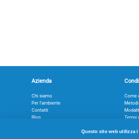
Azienda
Condiz
Chi siamo
Come o
Per l’ambiente
Metodi
Contatti
Modalit
Blog
Tempi 
Diventa rivenditore
Termini
Questo sito web utilizza i
Guadagna con il Dropship
Black Friday 2025