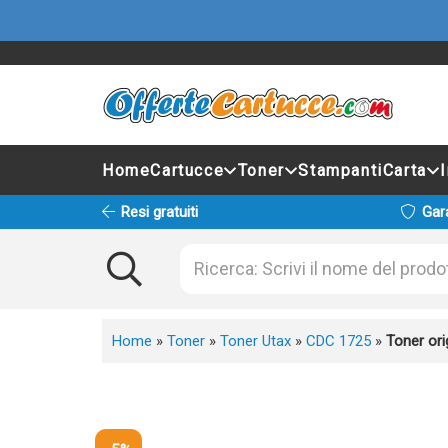
Home
Cartucce
Toner
Stampanti
Carta
Resi gratuiti
Gar
Home
»
Toner
»
Toner Utax
»
CDC 1725
»
Toner or