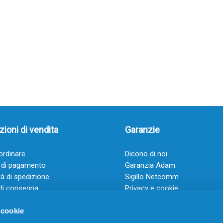
ioni di vendita
Garanzie
rdinare
Dicono di noi
 di pagamento
Garanzia Adam
à di spedizione
Sigillo Netcomm
di consegna
Privacy e cookie
 e condizioni
FAQ: Domande frequenti
 cookie