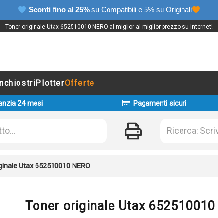
Sconti fino al 25%
su Compatibili e 5% su Originali
Toner originale Utax 652510010 NERO al miglior al miglior prezzo su Internet!
Inchiostri
Plotter
Offerte
anzia 24 mesi
Pagamenti sicuri
iginale Utax 652510010 NERO
Toner originale Utax 65251001