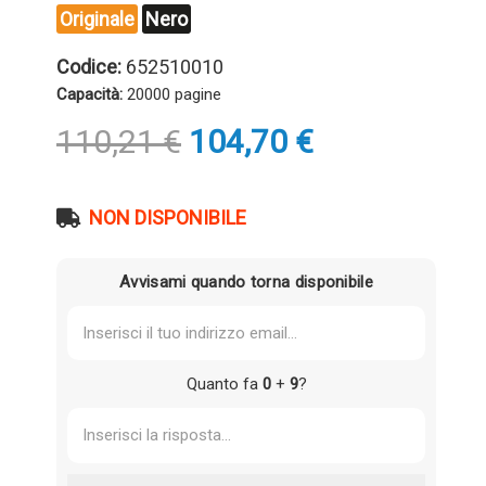
Originale
Nero
Codice:
652510010
Capacità:
20000 pagine
Il
Il
110,21
€
104,70
€
prezzo
prezzo
originale
attuale
era:
è:
NON DISPONIBILE
110,21 €.
104,70 €.
Avvisami quando torna disponibile
Quanto fa
0
+
9
?