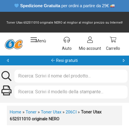
Spedizione Gratuita
per ordini a partire da 29€
Toner Utax 652511010 originale NERO al miglior al miglior prezzo su Internet!
Menù
Aiuto
Mio account
Carrello
Garanzia 24 mesi
Home
»
Toner
»
Toner Utax
»
206CI
»
Toner Utax
652511010 originale NERO