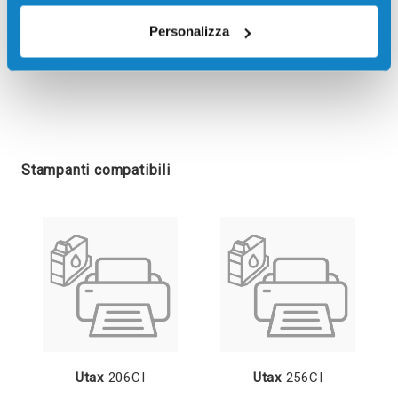
Personalizza
Stampanti compatibili
Utax
206CI
Utax
256CI