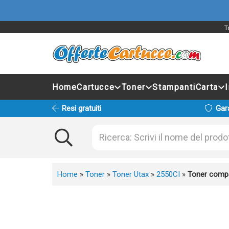
T
Home
Cartucce
Toner
Stampanti
Carta
Resi gratuiti
Gar
Home
»
Toner
»
Toner Utax
»
2550CI
»
Toner comp