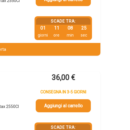
tax 2550CI
SCADE TRA:
01
11
08
24
giorni
ore
min
sec
erta
36,00
€
CONSEGNA IN 3-5 GIORNI
Aggiungi al carrello
tax 2550CI
SCADE TRA: