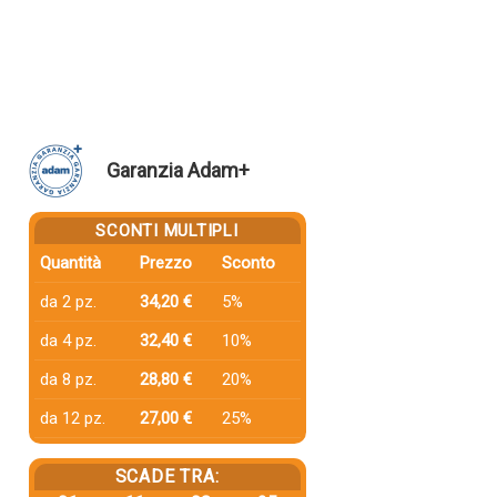
Garanzia Adam+
SCONTI MULTIPLI
Quantità
Prezzo
Sconto
da 2 pz.
34,20 €
5%
da 4 pz.
32,40 €
10%
da 8 pz.
28,80 €
20%
da 12 pz.
27,00 €
25%
SCADE TRA: