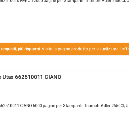
 662510010 NERO 12000 pagine per Stampanti: Triumph-Adler 2550CI, U
 acquisti, più risparmi:
Visita la pagina prodotto per visualizzare l'off
le Utax 662510011 CIANO
 662510011 CIANO 6000 pagine per Stampanti: Triumph-Adler 2550CI, U