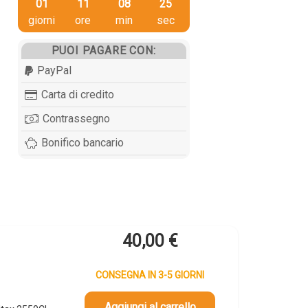
01
11
08
24
giorni
ore
min
sec
PUOI PAGARE CON:
PayPal
Carta di credito
Contrassegno
Bonifico bancario
40,00
€
CONSEGNA IN 3-5 GIORNI
Aggiungi al carrello