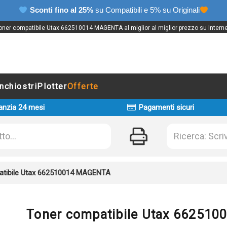
Sconti fino al 25%
su Compatibili e 5% su Originali
oner compatibile Utax 662510014 MAGENTA al miglior al miglior prezzo su Interne
Inchiostri
Plotter
Offerte
anzia 24 mesi
Pagamenti sicuri
atibile Utax 662510014 MAGENTA
Toner compatibile Utax 66251