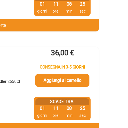
01
11
08
24
giorni
ore
min
sec
erta
36,00
€
CONSEGNA IN 3-5 GIORNI
Aggiungi al carrello
dler 2550CI
SCADE TRA:
01
11
08
24
giorni
ore
min
sec