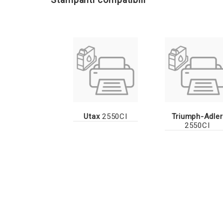
Utax
2550CI
Triumph-Adler
2550CI