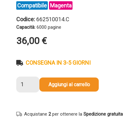
Compatibile
Magenta
Codice:
662510014.C
Capacità:
6000 pagine
36,00
€
CONSEGNA IN 3-5 GIORNI
Toner
Aggiungi al carrello
compatibile
Utax
662510014
MAGENTA
Acquistane
2
per ottenere la
Spedizione gratuita
quantità