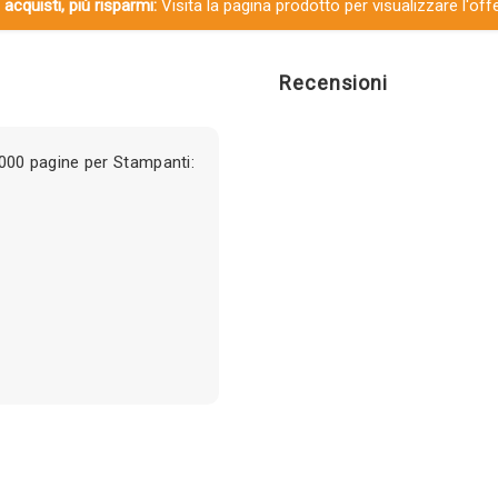
 acquisti, più risparmi:
Visita la pagina prodotto per visualizzare l'off
Recensioni
00 pagine per Stampanti: