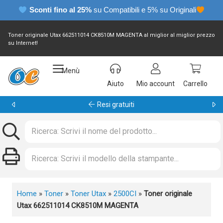
Sconti fino al 25%
su Compatibili e 5% su Originali
Toner originale Utax 662511014 CK8510M MAGENTA al miglior al miglior prezzo
su Internet!
Menù
Aiuto
Mio account
Carrello
Garanzia 24 mesi
Home
»
Toner
»
Toner Utax
»
2500CI
»
Toner originale
Utax 662511014 CK8510M MAGENTA