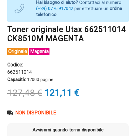
Hai bisogno di aiuto?
Contattaci al numero
(+39) 0776.917042
per effettuare un
ordine
telefonico
Toner originale Utax 662511014
CK8510M MAGENTA
Originale
Magenta
Codice:
662511014
Capacità:
12000 pagine
Il
Il
127,48
€
121,11
€
prezzo
prezzo
originale
attuale
era:
è:
NON DISPONIBILE
127,48 €.
121,11 €.
Avvisami quando torna disponibile