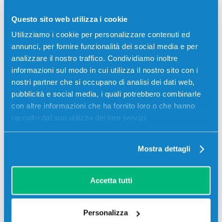
Toner compatibile Utax 662511014
CK8510M MAGENTA
Questo sito web utilizza i cookie
Compatibile
Magenta
Utilizziamo i cookie per personalizzare contenuti ed
annunci, per fornire funzionalità dei social media e per
Codice:
662511014.C
analizzare il nostro traffico. Condividiamo inoltre
Toner compatibile Utax 662511014 CK8510M MAGENTA
informazioni sul modo in cui utilizza il nostro sito con i
12000 pagine per Stampanti: Utax 2500CI
nostri partner che si occupano di analisi dei dati web,
pubblicità e social media, i quali potrebbero combinarle
55,00
€
con altre informazioni che ha fornito loro o che hanno
raccolto dal suo utilizzo dei loro servizi.
CONSEGNA IN 3-5 GIORNI
Aggiungi al carrello
Mostra dettagli
SCADE TRA:
Accetta tutti
02
20
26
21
giorni
ore
min
sec
Personalizza
Più acquisti, più risparmi:
Visita la pagina prodotto per