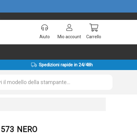
!
Aiuto
Mio account
Carrello
Spedizioni rapide in 24/48h
01573 NERO