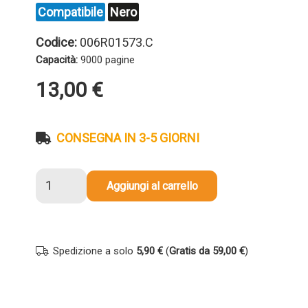
Compatibile
Nero
Codice:
006R01573.C
Capacità:
9000 pagine
13,00
€
CONSEGNA IN 3-5 GIORNI
Toner
Aggiungi al carrello
compatibile
Xerox
006R01573
NERO
Spedizione a solo
5,90 €
(
Gratis da 59,00 €
)
quantità