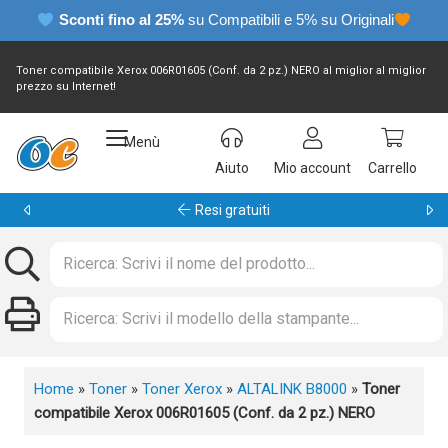
Sconti fino al 25%
su Compatibili e 5% su Originali
Toner compatibile Xerox 006R01605 (Conf. da 2 pz.) NERO al miglior al miglior
prezzo su Internet!
Menù
Aiuto
Mio account
Carrello
Garanzia 24 mesi
Home
»
Toner
»
Toner Xerox
»
ALTALINK B8000
»
Toner
compatibile Xerox 006R01605 (Conf. da 2 pz.) NERO