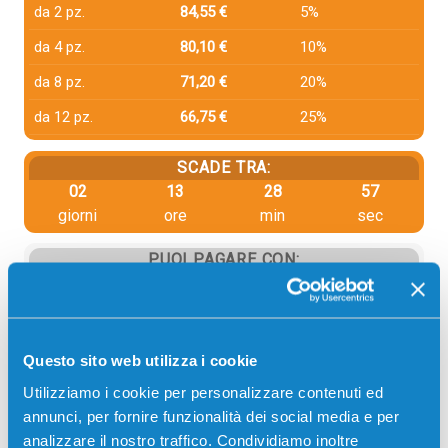
da 2 pz.
84,55 €
5%
da 4 pz.
80,10 €
10%
da 8 pz.
71,20 €
20%
da 12 pz.
66,75 €
25%
SCADE TRA:
02
13
28
57
giorni
ore
min
sec
PUOI PAGARE CON:
PayPal
Carta di credito
Contrassegno
Questo sito web utilizza i cookie
Utilizziamo i cookie per personalizzare contenuti ed
Bonifico bancario
annunci, per fornire funzionalità dei social media e per
analizzare il nostro traffico. Condividiamo inoltre