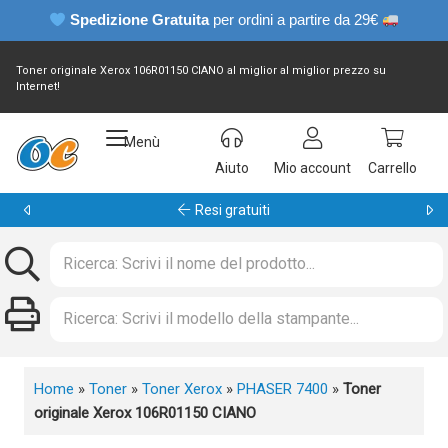
Spedizione Gratuita
per ordini a partire da 29€
Toner originale Xerox 106R01150 CIANO al miglior al miglior prezzo su
Internet!
Menù
Aiuto
Mio account
Carrello
Resi gratuiti
Home
»
Toner
»
Toner Xerox
»
PHASER 7400
»
Toner
originale Xerox 106R01150 CIANO