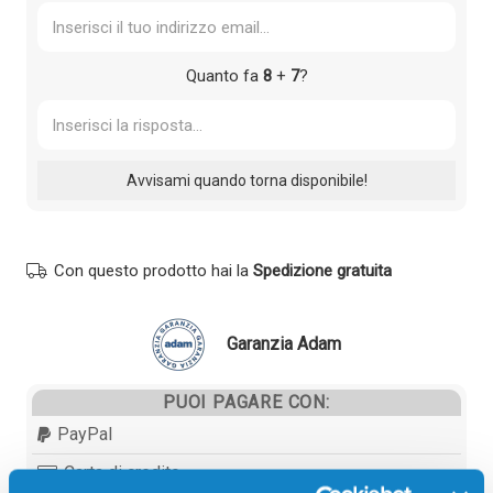
Quanto fa
8
+
7
?
Con questo prodotto hai la
Spedizione gratuita
Garanzia Adam
PUOI PAGARE CON:
PayPal
Carta di credito