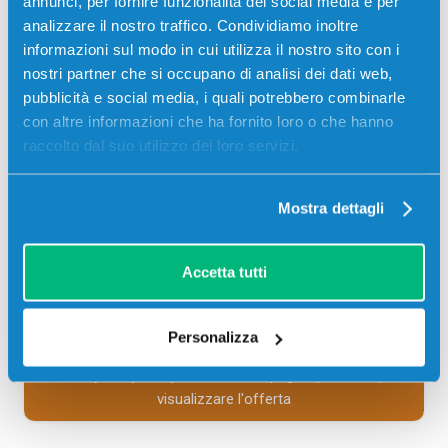
annunci, per fornire funzionalità dei social media e per
Codice:
106R01272.C
analizzare il nostro traffico. Condividiamo inoltre
Toner compatibile Xerox 106R01272 MAGENTA 1000
informazioni sul modo in cui utilizza il nostro sito con i
pagine per Stampanti: Xerox PHASER 6110, Xerox
nostri partner che si occupano di analisi dei dati web,
PHASER 6110 MFP
pubblicità e social media, i quali potrebbero combinarle
con altre informazioni che ha fornito loro o che hanno
9,00
€
raccolto dal suo utilizzo dei loro servizi.
CONSEGNA IN 3-5 GIORNI
Mostra dettagli
Aggiungi al carrello
Accetta tutti
SCADE TRA:
02
14
33
09
Personalizza
giorni
ore
min
sec
Più acquisti, più risparmi:
Visita la pagina prodotto per
visualizzare l'offerta