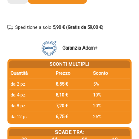
compatibile
Xerox
106R01271
CIANO
Spedizione a solo
5,90 €
(
Gratis da 59,00 €
)
quantità
Garanzia Adam+
SCONTI MULTIPLI
Quantità
Prezzo
Sconto
da 2 pz.
8,55 €
5%
da 4 pz.
8,10 €
10%
da 8 pz.
7,20 €
20%
da 12 pz.
6,75 €
25%
SCADE TRA: