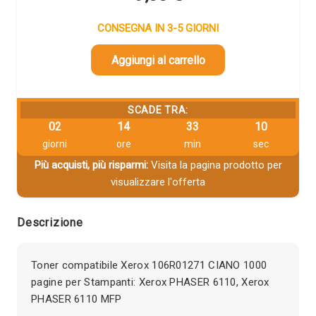
CONSEGNA IN 3-5 GIORNI
Aggiungi al carrello
SCADE TRA:
02
14
33
09
giorni
ore
min
sec
Più acquisti, più risparmi:
Visita la pagina prodotto per
visualizzare l'offerta
Descrizione
Toner compatibile Xerox 106R01271 CIANO 1000
pagine per Stampanti: Xerox PHASER 6110, Xerox
PHASER 6110 MFP