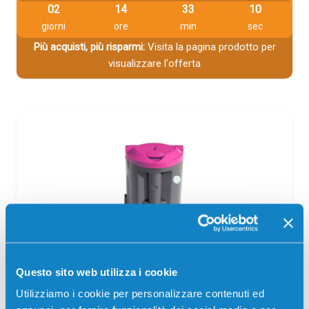
02
14
33
09
giorni
ore
min
sec
Più acquisti, più risparmi:
Visita la pagina prodotto per
visualizzare l'offerta
Toner compatibile Xerox 106R01272
Questo sito web utilizza i cookie
MAGENTA
Utilizziamo i cookie per personalizzare contenuti ed
Compatibile
Magenta