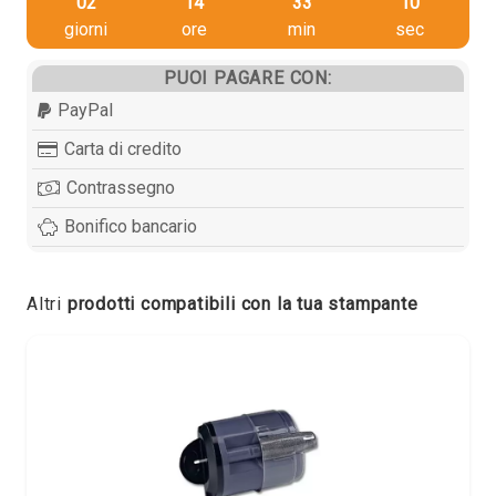
02
14
33
09
giorni
ore
min
sec
PUOI PAGARE CON:
PayPal
Carta di credito
Contrassegno
Bonifico bancario
Altri
prodotti compatibili con la tua stampante