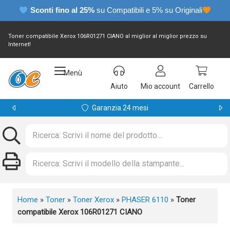
Sconti fino al 25%
su Compatibili e 5% su Originali
Toner compatibile Xerox 106R01271 CIANO al miglior al miglior prezzo su
Internet!
Menù
Aiuto
Mio account
Carrello
Garanzia 24 mesi
Home
»
Toner
»
Toner Xerox
»
PHASER 6110
»
Toner
compatibile Xerox 106R01271 CIANO