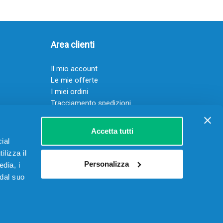
Area clienti
Il mio account
Le mie offerte
I miei ordini
Tracciamento spedizioni
Resi
Servizio clienti
Accetta tutti
ial
ilizza il
Personalizza
edia, i
 dal suo
 15906901002 – REA RM-1622070