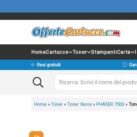
Home
Cartucce
Toner
Stampanti
Carta
Resi gratuiti
Gar
Home
»
Toner
»
Toner Xerox
»
PHASER 7500
»
Ton