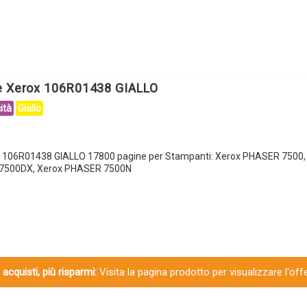
e Xerox 106R01438 GIALLO
ità
Giallo
x 106R01438 GIALLO 17800 pagine per Stampanti: Xerox PHASER 7500
 7500DX, Xerox PHASER 7500N
 acquisti, più risparmi:
Visita la pagina prodotto per visualizzare l'off