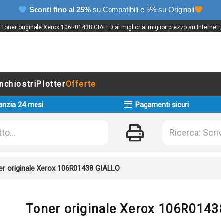
Sconti fino al 25%
su Compatibili e 5% su Originali
Toner originale Xerox 106R01438 GIALLO al miglior al miglior prezzo su Internet!
Inchiostri
Plotter
Offerte
anzia 24 mesi
Pagamenti sicuri
er originale Xerox 106R01438 GIALLO
Toner originale Xerox 106R014