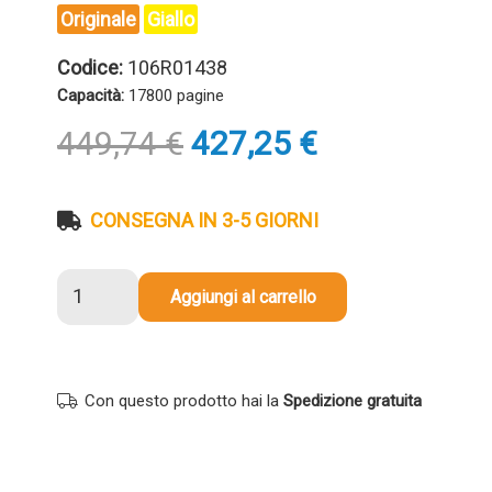
Originale
Giallo
Codice:
106R01438
Capacità:
17800 pagine
Il
Il
449,74
€
427,25
€
prezzo
prezzo
originale
attuale
era:
è:
CONSEGNA IN 3-5 GIORNI
449,74 €.
427,25 €.
Toner
Aggiungi al carrello
originale
Xerox
106R01438
GIALLO
Con questo prodotto hai la
Spedizione gratuita
quantità