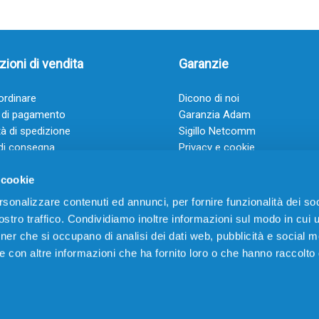
ioni di vendita
Garanzie
rdinare
Dicono di noi
 di pagamento
Garanzia Adam
à di spedizione
Sigillo Netcomm
di consegna
Privacy e cookie
 e condizioni
FAQ: Domande frequenti
 cookie
rsonalizzare contenuti ed annunci, per fornire funzionalità dei soc
stro traffico. Condividiamo inoltre informazioni sul modo in cui ut
tner che si occupano di analisi dei dati web, pubblicità e social m
e con altre informazioni che ha fornito loro o che hanno raccolto
VIA CERRO TARTARI, 21 – 03030 VILLA SANTA LUCIA (FR) – P.IVA