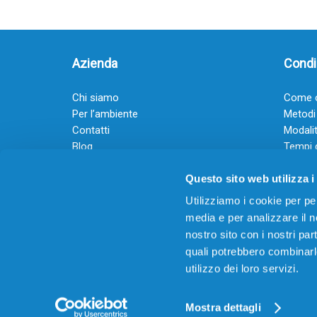
Azienda
Condiz
Chi siamo
Come o
Per l’ambiente
Metodi
Contatti
Modalit
Blog
Tempi 
Diventa rivenditore
Termini
Questo sito web utilizza i
Guadagna con il Dropship
Black Friday 2025
Utilizziamo i cookie per pe
media e per analizzare il no
nostro sito con i nostri par
quali potrebbero combinarl
utilizzo dei loro servizi.
© 2026
Offertecartucce.com
/ GRUPPO ADAM SRL – 
Powered by
DigitalUp
Mostra dettagli