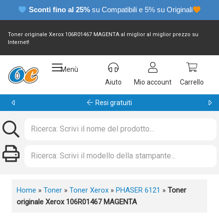
Sconti fino al 25%
su Compatibili e 5% su Originali
Toner originale Xerox 106R01467 MAGENTA al miglior al miglior prezzo su
Internet!
Menù
Aiuto
Mio account
Carrello
Garanzia 24 mesi
Home
»
Toner
»
Toner Xerox
»
PHASER 6121
»
Toner
originale Xerox 106R01467 MAGENTA