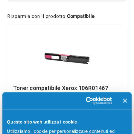
Risparmia con il prodotto
Compatibile
Toner compatibile Xerox 106R01467
MAGENTA
Compatibile
Alta capacità
Magenta
Codice:
106R01467.C
Questo sito web utilizza i cookie
Toner compatibile Xerox 106R01467 MAGENTA 2500
pagine per Stampanti: Xerox PHASER 6121
Utilizziamo i cookie per personalizzare contenuti ed