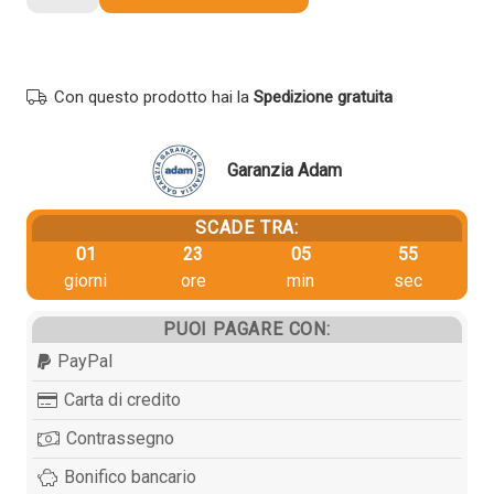
originale
Xerox
106R01467
MAGENTA
Con questo prodotto hai la
Spedizione gratuita
quantità
Garanzia Adam
SCADE TRA:
01
23
05
54
giorni
ore
min
sec
PUOI PAGARE CON:
PayPal
Carta di credito
Contrassegno
Bonifico bancario