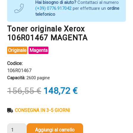
Hai bisogno di aiuto?
Contattaci al numero
(+39) 0776.917042
per effettuare un
ordine
telefonico
Toner originale Xerox
106R01467 MAGENTA
Originale
Magenta
Codice:
106R01467
Capacità:
2600 pagine
Il
Il
156,55
€
148,72
€
prezzo
prezzo
originale
attuale
era:
è:
CONSEGNA IN 3-5 GIORNI
156,55 €.
148,72 €.
Toner
Aggiungi al carrello