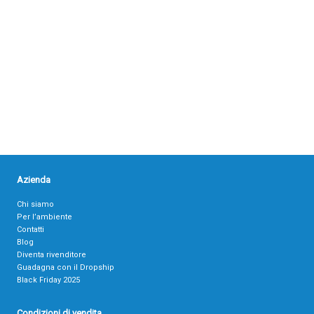
Azienda
Chi siamo
Per l’ambiente
Contatti
Blog
Diventa rivenditore
Guadagna con il Dropship
Black Friday 2025
Condizioni di vendita