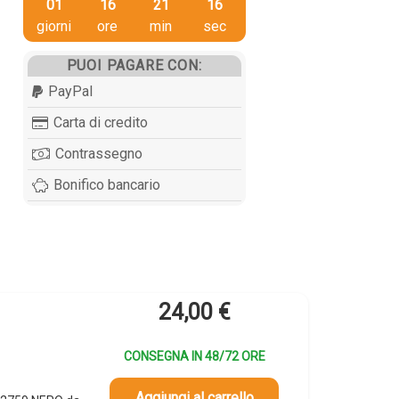
01
16
21
15
giorni
ore
min
sec
PUOI PAGARE CON:
PayPal
Carta di credito
Contrassegno
Bonifico bancario
24,00
€
CONSEGNA IN 48/72 ORE
Aggiungi al carrello