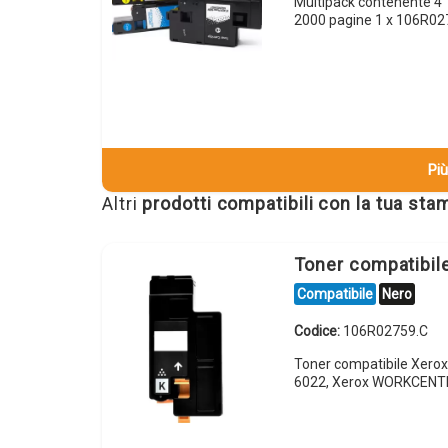
Multipack contenente 4
2000 pagine 1 x 106R0
Più
Altri
prodotti compatibili con la tua st
Toner compatibi
Compatibile
Nero
Codice:
106R02759.C
Toner compatibile Xero
6022, Xerox WORKCENT