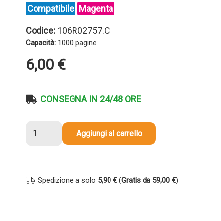
Compatibile
Magenta
Codice:
106R02757.C
Capacità:
1000 pagine
6,00
€
CONSEGNA IN 24/48 ORE
Toner
Aggiungi al carrello
compatibile
Xerox
106R02757
MAGENTA
Spedizione a solo
5,90 €
(
Gratis da 59,00 €
)
quantità