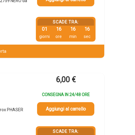
R02759 NERO da
SCADE TRA:
01
16
16
15
giorni
ore
min
sec
erta
6,00
€
CONSEGNA IN 24/48 ORE
Aggiungi al carrello
erox PHASER
SCADE TRA: