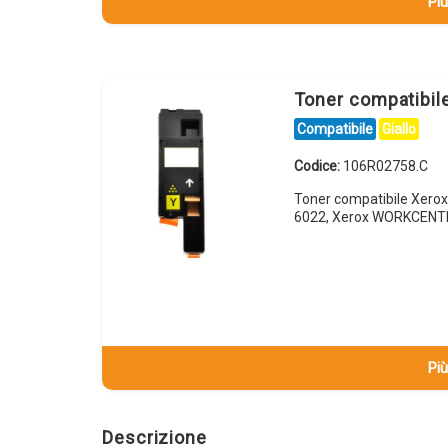
Più
Toner compatibil
Compatibile
Giallo
Codice:
106R02758.C
Toner compatibile Xero
6022, Xerox WORKCENT
Più
Descrizione