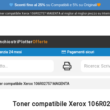
Sconti fino al 25%
su Compatibili e 5% su Originali
ner compatibile Xerox 106R02757 MAGENTA al miglior al miglior prezzo su Intern
Inchiostri
Plotter
Offerte
anzia 24 mesi
Pagamenti sicuri
er compatibile Xerox 106R02757 MAGENTA
Toner compatibile Xerox 106R