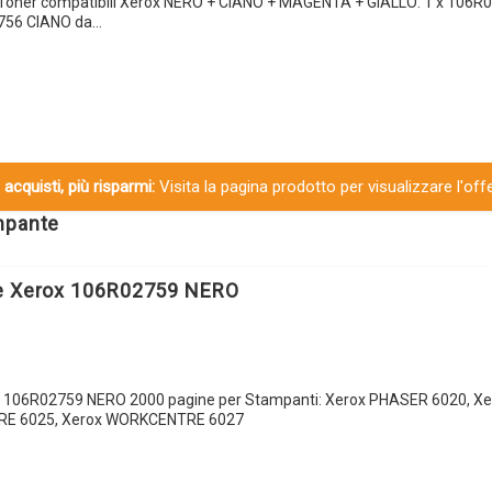
 Toner compatibili Xerox NERO + CIANO + MAGENTA + GIALLO: 1 x 106
2756 CIANO da…
 acquisti, più risparmi:
Visita la pagina prodotto per visualizzare l'off
ampante
le Xerox 106R02759 NERO
x 106R02759 NERO 2000 pagine per Stampanti: Xerox PHASER 6020, X
RE 6025, Xerox WORKCENTRE 6027