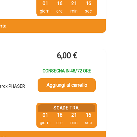
01
16
21
15
giorni
ore
min
sec
erta
6,00
€
CONSEGNA IN 48/72 ORE
Aggiungi al carrello
Xerox PHASER
SCADE TRA:
01
16
21
15
giorni
ore
min
sec