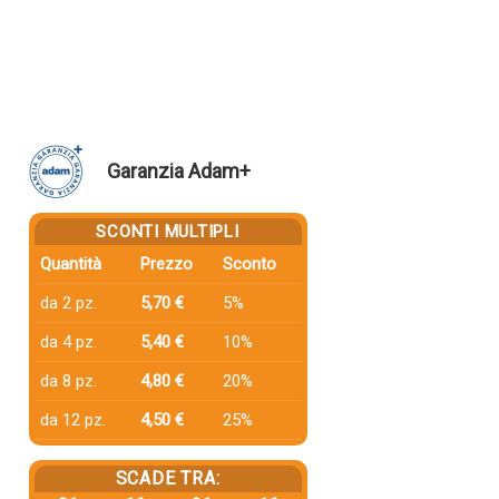
Garanzia Adam+
SCONTI MULTIPLI
Quantità
Prezzo
Sconto
da 2 pz.
5,70 €
5%
da 4 pz.
5,40 €
10%
da 8 pz.
4,80 €
20%
da 12 pz.
4,50 €
25%
SCADE TRA: