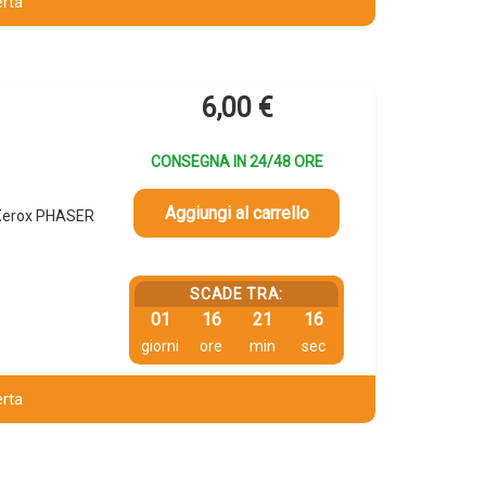
erta
6,00
€
CONSEGNA IN 24/48 ORE
Aggiungi al carrello
 Xerox PHASER
SCADE TRA:
01
16
21
15
giorni
ore
min
sec
erta