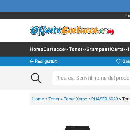
To
Home
Cartucce
Toner
Stampanti
Carta
Resi gratuiti
Gar
Home
»
Toner
»
Toner Xerox
»
PHASER 6020
»
Ton